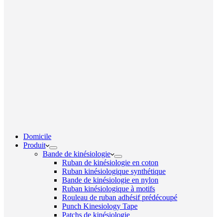
Domicile
Produit
Bande de kinésiologie
Ruban de kinésiologie en coton
Ruban kinésiologique synthétique
Bande de kinésiologie en nylon
Ruban kinésiologique à motifs
Rouleau de ruban adhésif prédécoupé
Punch Kinesiology Tape
Patchs de kinésiologie