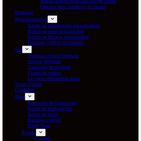
Ruban adhésif pour faisceau de câbles
Ciseaux pour bandages et rubans
Boutique
Personnalisation
Bande de kinésiologie personnalisée
Ruban de sport personnalisé
Ruban de hockey personnalisé
Bandage cohésif sur mesure
Sur
Pourquoi choisir Wemade
Service Wemade
Catalogue de produits
Centre de vidéos
Les gens demandent aussi
Visite d'usine
Contacter
Blog
Nouvelles de l'entreprise
Bande de kinésiologie
Bande de sport
Bandage cohésif
Boob Tpae
French
German