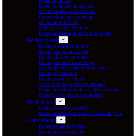
Ruban de hockey
Ruban de hockey transparent
Bande antidérapante à crochet
Pré-enveloppement athlétique
Bande de sport EAB
Doigt de bande athlétique
Ruban adhésif pour éperons de poulet
Bandage cohésif
Bandage cohésif non tissé
Bandage en coton cohésif
Bande adhésive imprimée
Bandage cohésif camouflage
Enveloppe vétérinaire pour chevaux
Bandage vétérinaire
Bandage pour les doigts
Couverture de poignée de tatouage
Ruban adhésif pour chaussettes de football
Rouleau de bandage auto-adhésif
Bande de seins
Rouleau de ruban adhésif
Ruban adhésif pour seins en forme de poire
Autres produits
Ruban de papier médical
Bande de soie médicale