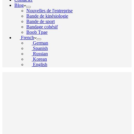
Blog
Nouvelles de l'entreprise
Bande de kinésiologie
Bande de sport
Bandage cohésif
Boob Tpae
French
German
Spanish
Russian
Korean
English