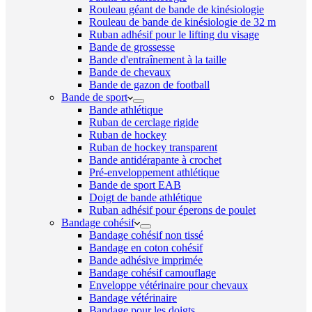
Rouleau géant de bande de kinésiologie
Rouleau de bande de kinésiologie de 32 m
Ruban adhésif pour le lifting du visage
Bande de grossesse
Bande d'entraînement à la taille
Bande de chevaux
Bande de gazon de football
Bande de sport
Bande athlétique
Ruban de cerclage rigide
Ruban de hockey
Ruban de hockey transparent
Bande antidérapante à crochet
Pré-enveloppement athlétique
Bande de sport EAB
Doigt de bande athlétique
Ruban adhésif pour éperons de poulet
Bandage cohésif
Bandage cohésif non tissé
Bandage en coton cohésif
Bande adhésive imprimée
Bandage cohésif camouflage
Enveloppe vétérinaire pour chevaux
Bandage vétérinaire
Bandage pour les doigts