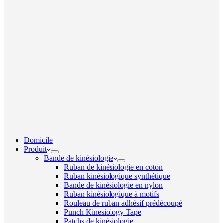
Domicile
Produit
Bande de kinésiologie
Ruban de kinésiologie en coton
Ruban kinésiologique synthétique
Bande de kinésiologie en nylon
Ruban kinésiologique à motifs
Rouleau de ruban adhésif prédécoupé
Punch Kinesiology Tape
Patchs de kinésiologie