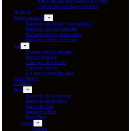
Ruban adhésif pour faisceau de câbles
Ciseaux pour bandages et rubans
Boutique
Personnalisation
Bande de kinésiologie personnalisée
Ruban de sport personnalisé
Ruban de hockey personnalisé
Bandage cohésif sur mesure
Sur
Pourquoi choisir Wemade
Service Wemade
Catalogue de produits
Centre de vidéos
Les gens demandent aussi
Visite d'usine
Contacter
Blog
Nouvelles de l'entreprise
Bande de kinésiologie
Bande de sport
Bandage cohésif
Boob Tpae
French
German