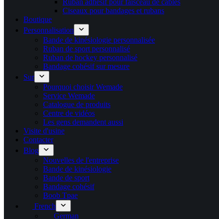
Ruban adhésif pour faisceau de câbles
Ciseaux pour bandages et rubans
Boutique
Personnalisation
Bande de kinésiologie personnalisée
Ruban de sport personnalisé
Ruban de hockey personnalisé
Bandage cohésif sur mesure
Sur
Pourquoi choisir Wemade
Service Wemade
Catalogue de produits
Centre de vidéos
Les gens demandent aussi
Visite d'usine
Contacter
Blog
Nouvelles de l'entreprise
Bande de kinésiologie
Bande de sport
Bandage cohésif
Boob Tpae
French
German