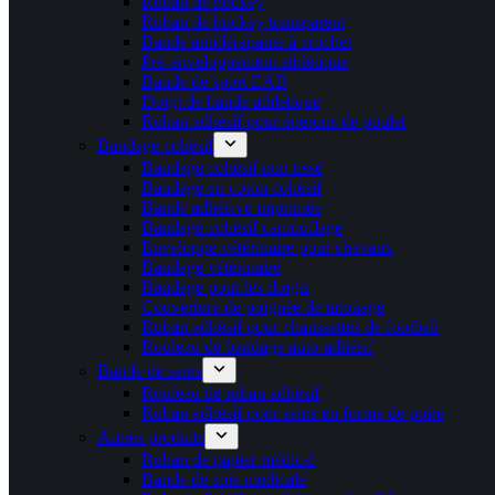
Ruban de hockey
Ruban de hockey transparent
Bande antidérapante à crochet
Pré-enveloppement athlétique
Bande de sport EAB
Doigt de bande athlétique
Ruban adhésif pour éperons de poulet
Bandage cohésif
Bandage cohésif non tissé
Bandage en coton cohésif
Bande adhésive imprimée
Bandage cohésif camouflage
Enveloppe vétérinaire pour chevaux
Bandage vétérinaire
Bandage pour les doigts
Couverture de poignée de tatouage
Ruban adhésif pour chaussettes de football
Rouleau de bandage auto-adhésif
Bande de seins
Rouleau de ruban adhésif
Ruban adhésif pour seins en forme de poire
Autres produits
Ruban de papier médical
Bande de soie médicale