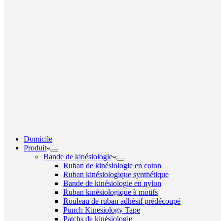
Domicile
Produit
Bande de kinésiologie
Ruban de kinésiologie en coton
Ruban kinésiologique synthétique
Bande de kinésiologie en nylon
Ruban kinésiologique à motifs
Rouleau de ruban adhésif prédécoupé
Punch Kinesiology Tape
Patchs de kinésiologie