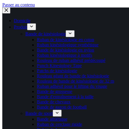
Passer au contenu
Domicile
Produit
Bande de kinésiologie
Ruban de kinésiologie en coton
Ruban kinésiologique synthétique
Bande de kinésiologie en nylon
Ruban kinésiologique à motifs
Rouleau de ruban adhésif prédécoupé
Punch Kinesiology Tape
Patchs de kinésiologie
Rouleau géant de bande de kinésiologie
Rouleau de bande de kinésiologie de 32 m
Ruban adhésif pour le lifting du visage
Bande de grossesse
Bande d'entraînement à la taille
Bande de chevaux
Bande de gazon de football
Bande de sport
Bande athlétique
Ruban de cerclage rigide