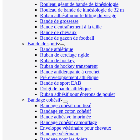
Rouleau géant de bande de kinésiologie
Rouleau de bande de kinésiologie de 32 m
Ruban adhésif pour le lifting du visage
Bande de grossesse
Bande d'entraînement à la taille
Bande de chevaux
Bande de gazon de football
Bande de sport
Bande athlétique
Ruban de cerclage rigide
Ruban de hockey
Ruban de hockey transparent
Bande antidérapante à crochet
Pré-enveloppement athlétique
Bande de sport EAB
Doigt de bande athlétique
Ruban adhésif pour éperons de poulet
Bandage cohésif
Bandage cohésif non tissé
Bandage en coton cohésif
Bande adhésive imprimée
Bandage cohésif camouflage
Enveloppe vétérinaire pour chevaux
Bandage vétérinaire
Bandage pour les doigts