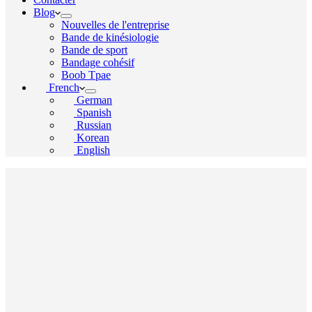
Blog
Nouvelles de l'entreprise
Bande de kinésiologie
Bande de sport
Bandage cohésif
Boob Tpae
French
German
Spanish
Russian
Korean
English