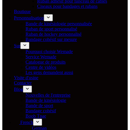
Ruban adhésif pour faisceau de câbles
Ciseaux pour bandages et rubans
Boutique
Personnalisation
Bande de kinésiologie personnalisée
Ruban de sport personnalisé
Ruban de hockey personnalisé
Bandage cohésif sur mesure
Sur
Pourquoi choisir Wemade
Service Wemade
Catalogue de produits
Centre de vidéos
Les gens demandent aussi
Visite d'usine
Contacter
Blog
Nouvelles de l'entreprise
Bande de kinésiologie
Bande de sport
Bandage cohésif
Boob Tpae
French
German