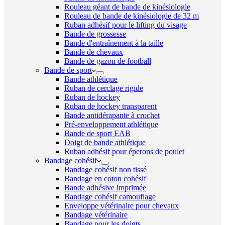
Rouleau géant de bande de kinésiologie
Rouleau de bande de kinésiologie de 32 m
Ruban adhésif pour le lifting du visage
Bande de grossesse
Bande d'entraînement à la taille
Bande de chevaux
Bande de gazon de football
Bande de sport
Bande athlétique
Ruban de cerclage rigide
Ruban de hockey
Ruban de hockey transparent
Bande antidérapante à crochet
Pré-enveloppement athlétique
Bande de sport EAB
Doigt de bande athlétique
Ruban adhésif pour éperons de poulet
Bandage cohésif
Bandage cohésif non tissé
Bandage en coton cohésif
Bande adhésive imprimée
Bandage cohésif camouflage
Enveloppe vétérinaire pour chevaux
Bandage vétérinaire
Bandage pour les doigts