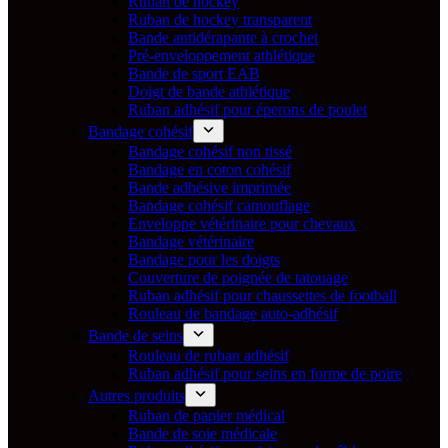
Ruban de hockey
Ruban de hockey transparent
Bande antidérapante à crochet
Pré-enveloppement athlétique
Bande de sport EAB
Doigt de bande athlétique
Ruban adhésif pour éperons de poulet
Bandage cohésif
Bandage cohésif non tissé
Bandage en coton cohésif
Bande adhésive imprimée
Bandage cohésif camouflage
Enveloppe vétérinaire pour chevaux
Bandage vétérinaire
Bandage pour les doigts
Couverture de poignée de tatouage
Ruban adhésif pour chaussettes de football
Rouleau de bandage auto-adhésif
Bande de seins
Rouleau de ruban adhésif
Ruban adhésif pour seins en forme de poire
Autres produits
Ruban de papier médical
Bande de soie médicale