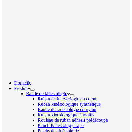
Domicile
Produit
Bande de kinésiologie
Ruban de kinésiologie en coton
Ruban kinésiologique synthétique
Bande de kinésiologie en nylon
Ruban kinésiologique à motifs
Rouleau de ruban adhésif prédécoupé
Punch Kinesiology Tape
Patchs de kinésiologie