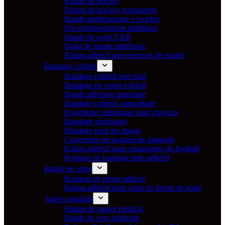
Ruban de hockey
Ruban de hockey transparent
Bande antidérapante à crochet
Pré-enveloppement athlétique
Bande de sport EAB
Doigt de bande athlétique
Ruban adhésif pour éperons de poulet
Bandage cohésif
Bandage cohésif non tissé
Bandage en coton cohésif
Bande adhésive imprimée
Bandage cohésif camouflage
Enveloppe vétérinaire pour chevaux
Bandage vétérinaire
Bandage pour les doigts
Couverture de poignée de tatouage
Ruban adhésif pour chaussettes de football
Rouleau de bandage auto-adhésif
Bande de seins
Rouleau de ruban adhésif
Ruban adhésif pour seins en forme de poire
Autres produits
Ruban de papier médical
Bande de soie médicale