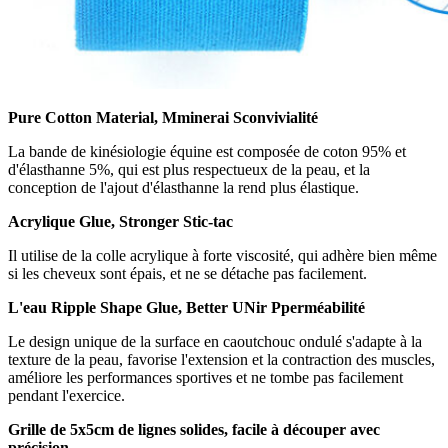
Pure
C
otton
M
aterial
, M
minerai
S
convivialité
La bande de kinésiologie équine est composée de coton 95% et
d'élasthanne 5%, qui est plus respectueux de la peau, et la
conception de l'ajout d'élasthanne la rend plus élastique.
Acrylique
G
lue
,
S
tronger
S
tic-tac
Il utilise de la colle acrylique à forte viscosité, qui adhère bien même
si les cheveux sont épais, et ne se détache pas facilement.
L'eau
R
ipple
S
hape
G
lue
,
B
etter
UN
ir
P
perméabilité
Le design unique de la surface en caoutchouc ondulé s'adapte à la
texture de la peau, favorise l'extension et la contraction des muscles,
améliore les performances sportives et ne tombe pas facilement
pendant l'exercice.
Grille de 5x5cm de lignes solides, facile à découper avec
précision