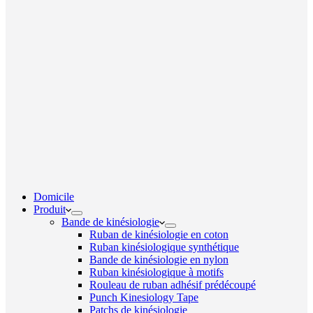
Domicile
Produit
Bande de kinésiologie
Ruban de kinésiologie en coton
Ruban kinésiologique synthétique
Bande de kinésiologie en nylon
Ruban kinésiologique à motifs
Rouleau de ruban adhésif prédécoupé
Punch Kinesiology Tape
Patchs de kinésiologie