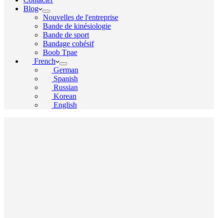
Blog
Nouvelles de l'entreprise
Bande de kinésiologie
Bande de sport
Bandage cohésif
Boob Tpae
French
German
Spanish
Russian
Korean
English