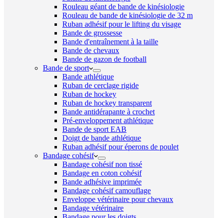
Rouleau géant de bande de kinésiologie
Rouleau de bande de kinésiologie de 32 m
Ruban adhésif pour le lifting du visage
Bande de grossesse
Bande d'entraînement à la taille
Bande de chevaux
Bande de gazon de football
Bande de sport
Bande athlétique
Ruban de cerclage rigide
Ruban de hockey
Ruban de hockey transparent
Bande antidérapante à crochet
Pré-enveloppement athlétique
Bande de sport EAB
Doigt de bande athlétique
Ruban adhésif pour éperons de poulet
Bandage cohésif
Bandage cohésif non tissé
Bandage en coton cohésif
Bande adhésive imprimée
Bandage cohésif camouflage
Enveloppe vétérinaire pour chevaux
Bandage vétérinaire
Bandage pour les doigts