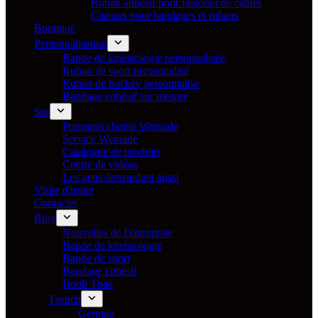
Ruban adhésif pour faisceau de câbles
Ciseaux pour bandages et rubans
Boutique
Personnalisation
Bande de kinésiologie personnalisée
Ruban de sport personnalisé
Ruban de hockey personnalisé
Bandage cohésif sur mesure
Sur
Pourquoi choisir Wemade
Service Wemade
Catalogue de produits
Centre de vidéos
Les gens demandent aussi
Visite d'usine
Contacter
Blog
Nouvelles de l'entreprise
Bande de kinésiologie
Bande de sport
Bandage cohésif
Boob Tpae
French
German