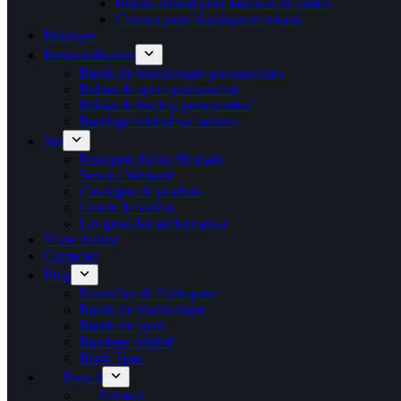
Ruban adhésif pour faisceau de câbles
Ciseaux pour bandages et rubans
Boutique
Personnalisation
Bande de kinésiologie personnalisée
Ruban de sport personnalisé
Ruban de hockey personnalisé
Bandage cohésif sur mesure
Sur
Pourquoi choisir Wemade
Service Wemade
Catalogue de produits
Centre de vidéos
Les gens demandent aussi
Visite d'usine
Contacter
Blog
Nouvelles de l'entreprise
Bande de kinésiologie
Bande de sport
Bandage cohésif
Boob Tpae
French
German