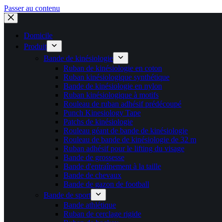
Passer au contenu
Domicile
Produit
Bande de kinésiologie
Ruban de kinésiologie en coton
Ruban kinésiologique synthétique
Bande de kinésiologie en nylon
Ruban kinésiologique à motifs
Rouleau de ruban adhésif prédécoupé
Punch Kinesiology Tape
Patchs de kinésiologie
Rouleau géant de bande de kinésiologie
Rouleau de bande de kinésiologie de 32 m
Ruban adhésif pour le lifting du visage
Bande de grossesse
Bande d'entraînement à la taille
Bande de chevaux
Bande de gazon de football
Bande de sport
Bande athlétique
Ruban de cerclage rigide