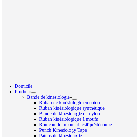
Domicile
Produit
Bande de kinésiologie
Ruban de kinésiologie en coton
Ruban kinésiologique synthétique
Bande de kinésiologie en nylon
Ruban kinésiologique à motifs
Rouleau de ruban adhésif prédécoupé
Punch Kinesiology Tape
Patchs de kinésiologie