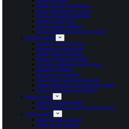
Ruban de hockey
Ruban de hockey transparent
Bande antidérapante à crochet
Pré-enveloppement athlétique
Bande de sport EAB
Doigt de bande athlétique
Ruban adhésif pour éperons de poulet
Bandage cohésif
Bandage cohésif non tissé
Bandage en coton cohésif
Bande adhésive imprimée
Bandage cohésif camouflage
Enveloppe vétérinaire pour chevaux
Bandage vétérinaire
Bandage pour les doigts
Couverture de poignée de tatouage
Ruban adhésif pour chaussettes de football
Rouleau de bandage auto-adhésif
Bande de seins
Rouleau de ruban adhésif
Ruban adhésif pour seins en forme de poire
Autres produits
Ruban de papier médical
Bande de soie médicale