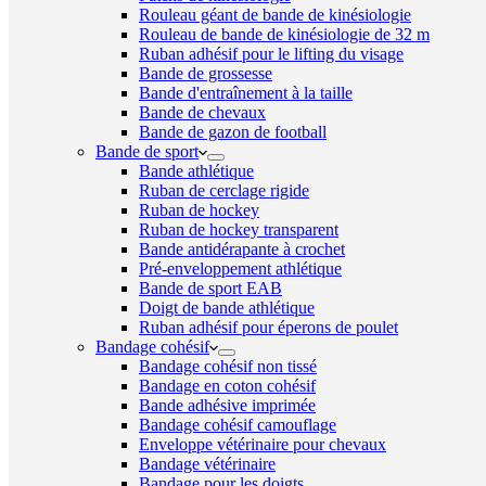
Rouleau géant de bande de kinésiologie
Rouleau de bande de kinésiologie de 32 m
Ruban adhésif pour le lifting du visage
Bande de grossesse
Bande d'entraînement à la taille
Bande de chevaux
Bande de gazon de football
Bande de sport
Bande athlétique
Ruban de cerclage rigide
Ruban de hockey
Ruban de hockey transparent
Bande antidérapante à crochet
Pré-enveloppement athlétique
Bande de sport EAB
Doigt de bande athlétique
Ruban adhésif pour éperons de poulet
Bandage cohésif
Bandage cohésif non tissé
Bandage en coton cohésif
Bande adhésive imprimée
Bandage cohésif camouflage
Enveloppe vétérinaire pour chevaux
Bandage vétérinaire
Bandage pour les doigts