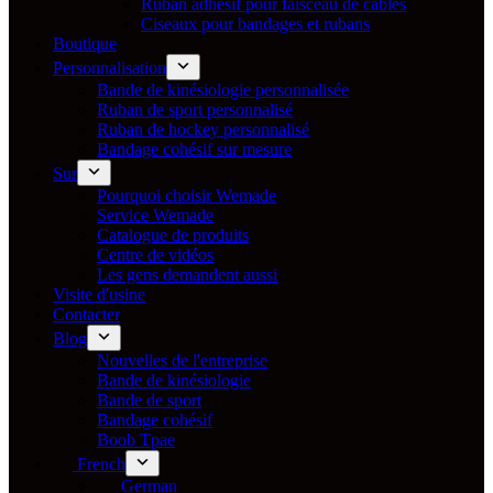
Ruban adhésif pour faisceau de câbles
Ciseaux pour bandages et rubans
Boutique
Personnalisation
Bande de kinésiologie personnalisée
Ruban de sport personnalisé
Ruban de hockey personnalisé
Bandage cohésif sur mesure
Sur
Pourquoi choisir Wemade
Service Wemade
Catalogue de produits
Centre de vidéos
Les gens demandent aussi
Visite d'usine
Contacter
Blog
Nouvelles de l'entreprise
Bande de kinésiologie
Bande de sport
Bandage cohésif
Boob Tpae
French
German