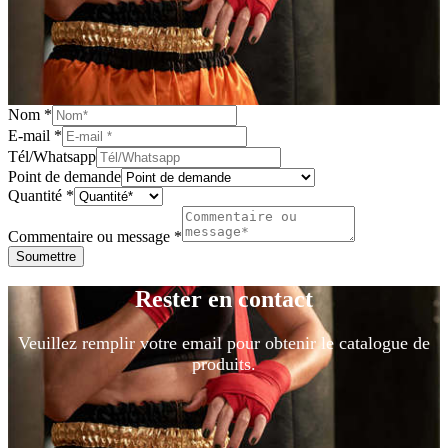
Nom
*
E-mail
*
Tél/Whatsapp
Point de demande
Quantité
*
Commentaire ou message
*
Soumettre
Rester en contact
Veuillez remplir votre email pour obtenir le catalogue de
produits.