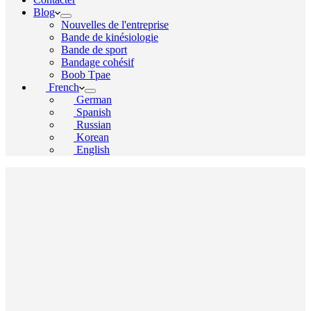
Blog
Nouvelles de l'entreprise
Bande de kinésiologie
Bande de sport
Bandage cohésif
Boob Tpae
French
German
Spanish
Russian
Korean
English