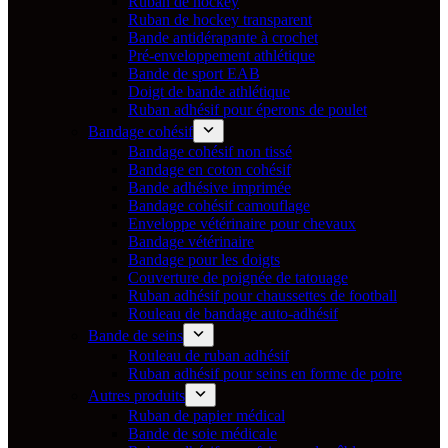
Ruban de hockey
Ruban de hockey transparent
Bande antidérapante à crochet
Pré-enveloppement athlétique
Bande de sport EAB
Doigt de bande athlétique
Ruban adhésif pour éperons de poulet
Bandage cohésif
Bandage cohésif non tissé
Bandage en coton cohésif
Bande adhésive imprimée
Bandage cohésif camouflage
Enveloppe vétérinaire pour chevaux
Bandage vétérinaire
Bandage pour les doigts
Couverture de poignée de tatouage
Ruban adhésif pour chaussettes de football
Rouleau de bandage auto-adhésif
Bande de seins
Rouleau de ruban adhésif
Ruban adhésif pour seins en forme de poire
Autres produits
Ruban de papier médical
Bande de soie médicale