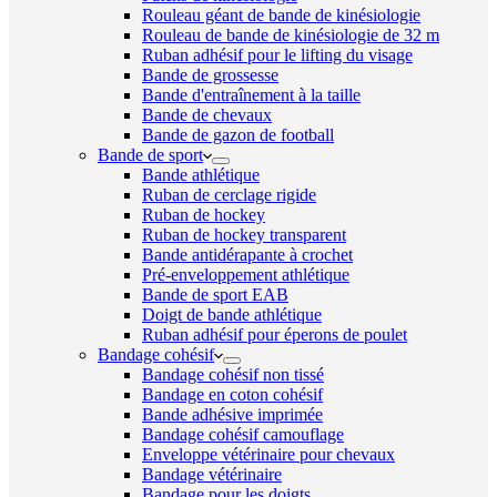
Rouleau géant de bande de kinésiologie
Rouleau de bande de kinésiologie de 32 m
Ruban adhésif pour le lifting du visage
Bande de grossesse
Bande d'entraînement à la taille
Bande de chevaux
Bande de gazon de football
Bande de sport
Bande athlétique
Ruban de cerclage rigide
Ruban de hockey
Ruban de hockey transparent
Bande antidérapante à crochet
Pré-enveloppement athlétique
Bande de sport EAB
Doigt de bande athlétique
Ruban adhésif pour éperons de poulet
Bandage cohésif
Bandage cohésif non tissé
Bandage en coton cohésif
Bande adhésive imprimée
Bandage cohésif camouflage
Enveloppe vétérinaire pour chevaux
Bandage vétérinaire
Bandage pour les doigts