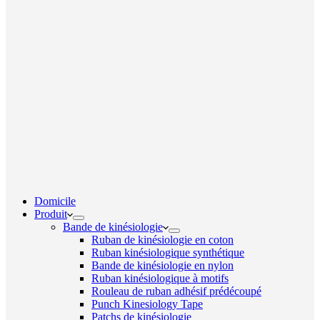
Domicile
Produit
Bande de kinésiologie
Ruban de kinésiologie en coton
Ruban kinésiologique synthétique
Bande de kinésiologie en nylon
Ruban kinésiologique à motifs
Rouleau de ruban adhésif prédécoupé
Punch Kinesiology Tape
Patchs de kinésiologie