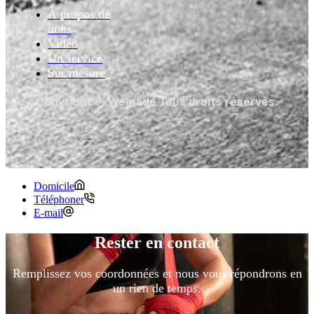
À propos de
nous
Vidéo
Un service
Sur mesure
Copyright © Wemade Tous droits réservés.
Domicile
Téléphoner
E-mail
Rester en contact
Remplissez vos coordonnées et nous vous répondrons en
un rien de temps.