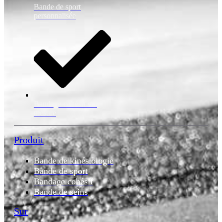
Bande de sport
personnalisée
Bandage cohésif sur
mesure
Produit
Bande de kinésiologie
Bande de sport
Bandage cohésif
Bande de seins
Sur