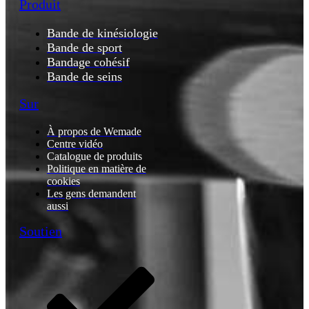
Produit
Bande de kinésiologie
Bande de sport
Bandage cohésif
Bande de seins
Sur
À propos de Wemade
Centre vidéo
Catalogue de produits
Politique en matière de
cookies
Les gens demandent
aussi
Soutien