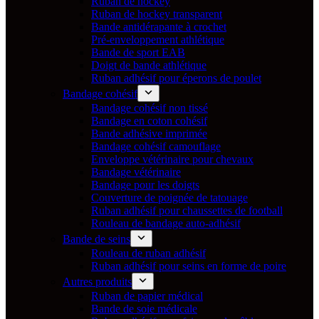
Ruban de hockey
Ruban de hockey transparent
Bande antidérapante à crochet
Pré-enveloppement athlétique
Bande de sport EAB
Doigt de bande athlétique
Ruban adhésif pour éperons de poulet
Bandage cohésif
Bandage cohésif non tissé
Bandage en coton cohésif
Bande adhésive imprimée
Bandage cohésif camouflage
Enveloppe vétérinaire pour chevaux
Bandage vétérinaire
Bandage pour les doigts
Couverture de poignée de tatouage
Ruban adhésif pour chaussettes de football
Rouleau de bandage auto-adhésif
Bande de seins
Rouleau de ruban adhésif
Ruban adhésif pour seins en forme de poire
Autres produits
Ruban de papier médical
Bande de soie médicale