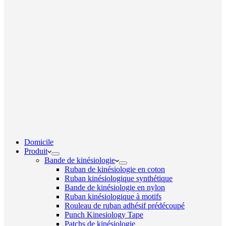
Domicile
Produit
Bande de kinésiologie
Ruban de kinésiologie en coton
Ruban kinésiologique synthétique
Bande de kinésiologie en nylon
Ruban kinésiologique à motifs
Rouleau de ruban adhésif prédécoupé
Punch Kinesiology Tape
Patchs de kinésiologie