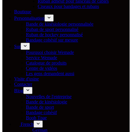
Ruban adhésif pour faisceau de câbles
Ciseaux pour bandages et rubans
Boutique
Personnalisation
Bande de kinésiologie personnalisée
Ruban de sport personnalisé
Ruban de hockey personnalisé
Bandage cohésif sur mesure
Sur
Pourquoi choisir Wemade
Service Wemade
Catalogue de produits
Centre de vidéos
Les gens demandent aussi
Visite d'usine
Contacter
Blog
Nouvelles de l'entreprise
Bande de kinésiologie
Bande de sport
Bandage cohésif
Boob Tpae
French
German