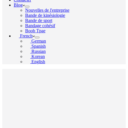
Blog
Nouvelles de l'entreprise
Bande de kinésiologie
Bande de sport
Bandage cohésif
Boob Tpae
French
German
Spanish
Russian
Korean
English