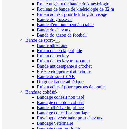
Rouleau géant de bande de kinésiologie
Rouleau de bande de kinésiologie de 32 m
Ruban adhésif pour le lifting du visage
Bande de grossesse
Bande d'entraînement à la taille
Bande de chevaux
Bande de gazon de football
Bande de sport
Bande athlétique
Ruban de cerclage rigide
Ruban de hockey
Ruban de hockey transparent
Bande antidérapante à crochet
Pré-enveloppement athlétique
Bande de sport EAB
Doigt de bande athlétique
Ruban adhésif pour éperons de poulet
Bandage cohésif
Bandage cohésif non tissé
Bandage en coton cohésif
Bande adhésive imprimée
Bandage cohésif camouflage
Enveloppe vétérinaire pour chevaux
Bandage vétérinaire
Bandage pour les doigts