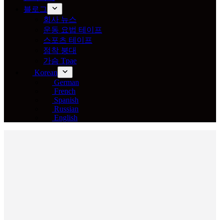
블로그
회사 뉴스
운동 요법 테이프
스포츠 테이프
점착 붕대
가슴 Tpae
Korean
German
French
Spanish
Russian
English