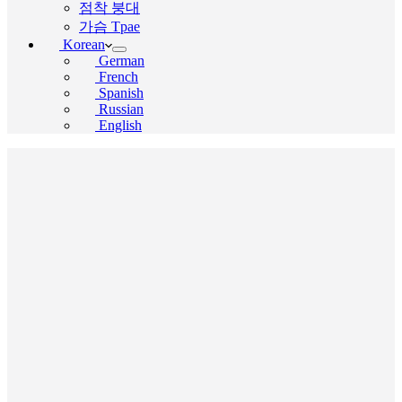
점착 붕대
가슴 Tpae
Korean
German
French
Spanish
Russian
English