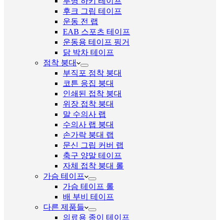
투명 하키 테이프
후크 그립 테이프
운동 전 랩
EAB 스포츠 테이프
운동용 테이프 핑거
닭 박차 테이프
점착 붕대
부직포 점착 붕대
코튼 응집 붕대
인쇄된 접착 붕대
위장 접착 붕대
말 수의사 랩
수의사 랩 붕대
손가락 붕대 랩
문신 그립 커버 랩
축구 양말 테이프
자체 접착 붕대 롤
가슴 테이프
가슴 테이프 롤
배 부비 테이프
다른 제품들
의료용 종이 테이프