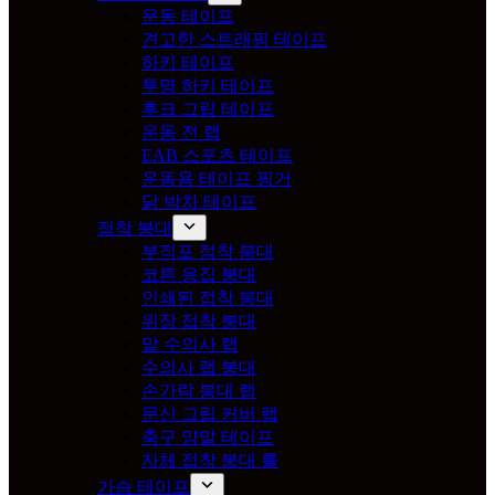
운동 테이프
견고한 스트래핑 테이프
하키 테이프
투명 하키 테이프
후크 그립 테이프
운동 전 랩
EAB 스포츠 테이프
운동용 테이프 핑거
닭 박차 테이프
점착 붕대
부직포 점착 붕대
코튼 응집 붕대
인쇄된 접착 붕대
위장 접착 붕대
말 수의사 랩
수의사 랩 붕대
손가락 붕대 랩
문신 그립 커버 랩
축구 양말 테이프
자체 접착 붕대 롤
가슴 테이프