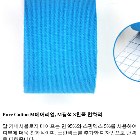
Pure
C
otton
M
에어리얼
, M
광석
S
친족 친화적
말 키네시올로지 테이프는 면 95%와 스판덱스 5%를 사용하여
피부에 더욱 친화적이며, 스판덱스를 추가한 디자인으로 탄력
을 더해줍니다.