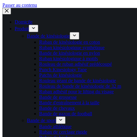
Passer au contenu
Domicile
Produit
Bande de kinésiologie
Ruban de kinésiologie en coton
Ruban kinésiologique synthétique
Bande de kinésiologie en nylon
Ruban kinésiologique à motifs
Rouleau de ruban adhésif prédécoupé
Punch Kinesiology Tape
Patchs de kinésiologie
Rouleau géant de bande de kinésiologie
Rouleau de bande de kinésiologie de 32 m
Ruban adhésif pour le lifting du visage
Bande de grossesse
Bande d'entraînement à la taille
Bande de chevaux
Bande de gazon de football
Bande de sport
Bande athlétique
Ruban de cerclage rigide