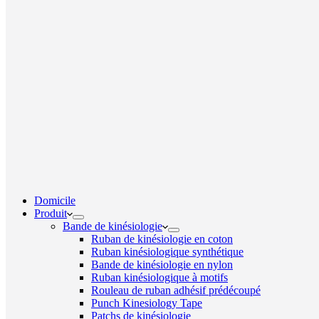
Domicile
Produit
Bande de kinésiologie
Ruban de kinésiologie en coton
Ruban kinésiologique synthétique
Bande de kinésiologie en nylon
Ruban kinésiologique à motifs
Rouleau de ruban adhésif prédécoupé
Punch Kinesiology Tape
Patchs de kinésiologie