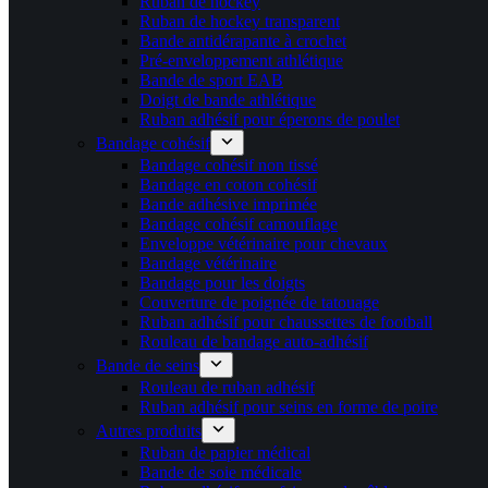
Ruban de hockey
Ruban de hockey transparent
Bande antidérapante à crochet
Pré-enveloppement athlétique
Bande de sport EAB
Doigt de bande athlétique
Ruban adhésif pour éperons de poulet
Bandage cohésif
Bandage cohésif non tissé
Bandage en coton cohésif
Bande adhésive imprimée
Bandage cohésif camouflage
Enveloppe vétérinaire pour chevaux
Bandage vétérinaire
Bandage pour les doigts
Couverture de poignée de tatouage
Ruban adhésif pour chaussettes de football
Rouleau de bandage auto-adhésif
Bande de seins
Rouleau de ruban adhésif
Ruban adhésif pour seins en forme de poire
Autres produits
Ruban de papier médical
Bande de soie médicale