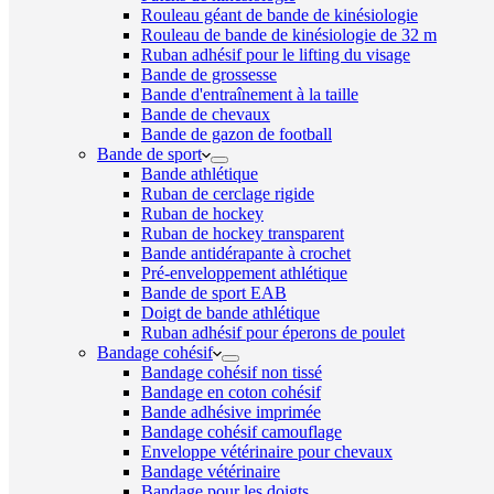
Rouleau géant de bande de kinésiologie
Rouleau de bande de kinésiologie de 32 m
Ruban adhésif pour le lifting du visage
Bande de grossesse
Bande d'entraînement à la taille
Bande de chevaux
Bande de gazon de football
Bande de sport
Bande athlétique
Ruban de cerclage rigide
Ruban de hockey
Ruban de hockey transparent
Bande antidérapante à crochet
Pré-enveloppement athlétique
Bande de sport EAB
Doigt de bande athlétique
Ruban adhésif pour éperons de poulet
Bandage cohésif
Bandage cohésif non tissé
Bandage en coton cohésif
Bande adhésive imprimée
Bandage cohésif camouflage
Enveloppe vétérinaire pour chevaux
Bandage vétérinaire
Bandage pour les doigts