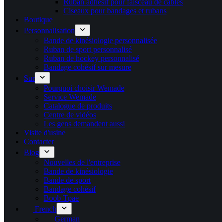
Ruban adhésif pour faisceau de câbles
Ciseaux pour bandages et rubans
Boutique
Personnalisation
Bande de kinésiologie personnalisée
Ruban de sport personnalisé
Ruban de hockey personnalisé
Bandage cohésif sur mesure
Sur
Pourquoi choisir Wemade
Service Wemade
Catalogue de produits
Centre de vidéos
Les gens demandent aussi
Visite d'usine
Contacter
Blog
Nouvelles de l'entreprise
Bande de kinésiologie
Bande de sport
Bandage cohésif
Boob Tpae
French
German