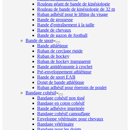
Rouleau géant de bande de kinésiologie
Rouleau de bande de kinésiologie de 32 m
Ruban adhésif pour le lifting du visage
Bande de grossesse
Bande d'entraînement à la taille
Bande de chevaux
Bande de gazon de football
Bande de sport
Bande athlétique
Ruban de cerclage rigide
Ruban de hockey
Ruban de hockey transparent
Bande antidérapante à crochet
Pré-enveloppement athlétique
Bande de sport EAB
Doigt de bande athlétique
Ruban adhésif pour éperons de poulet
Bandage cohésif
Bandage cohésif non tissé
Bandage en coton cohésif
Bande adhésive imprimée
Bandage cohésif camouflage
Enveloppe vétérinaire pour chevaux
Bandage vétérinaire
Bandage pour les doigts