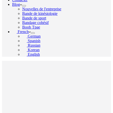
Blog
Nouvelles de l'entreprise
Bande de kinésiologie
Bande de sport
Bandage cohésif
Boob Tpae
French
German
Spanish
Russian
Korean
English