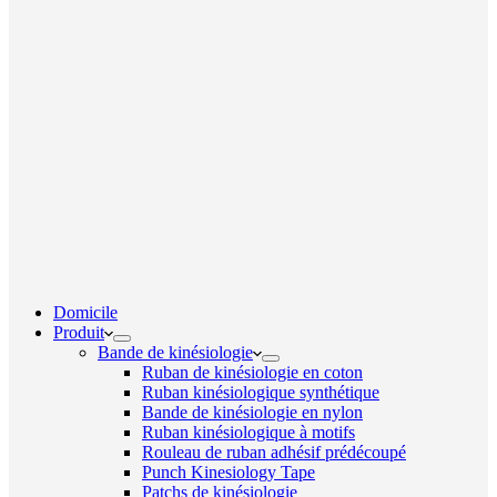
Domicile
Produit
Bande de kinésiologie
Ruban de kinésiologie en coton
Ruban kinésiologique synthétique
Bande de kinésiologie en nylon
Ruban kinésiologique à motifs
Rouleau de ruban adhésif prédécoupé
Punch Kinesiology Tape
Patchs de kinésiologie