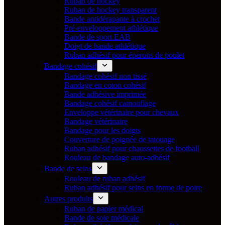
Ruban de hockey
Ruban de hockey transparent
Bande antidérapante à crochet
Pré-enveloppement athlétique
Bande de sport EAB
Doigt de bande athlétique
Ruban adhésif pour éperons de poulet
Bandage cohésif
Bandage cohésif non tissé
Bandage en coton cohésif
Bande adhésive imprimée
Bandage cohésif camouflage
Enveloppe vétérinaire pour chevaux
Bandage vétérinaire
Bandage pour les doigts
Couverture de poignée de tatouage
Ruban adhésif pour chaussettes de football
Rouleau de bandage auto-adhésif
Bande de seins
Rouleau de ruban adhésif
Ruban adhésif pour seins en forme de poire
Autres produits
Ruban de papier médical
Bande de soie médicale