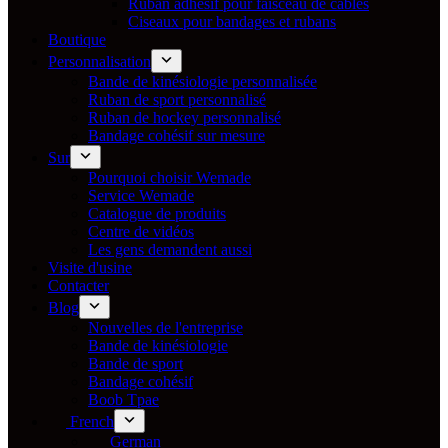
Ruban adhésif pour faisceau de câbles
Ciseaux pour bandages et rubans
Boutique
Personnalisation
Bande de kinésiologie personnalisée
Ruban de sport personnalisé
Ruban de hockey personnalisé
Bandage cohésif sur mesure
Sur
Pourquoi choisir Wemade
Service Wemade
Catalogue de produits
Centre de vidéos
Les gens demandent aussi
Visite d'usine
Contacter
Blog
Nouvelles de l'entreprise
Bande de kinésiologie
Bande de sport
Bandage cohésif
Boob Tpae
French
German