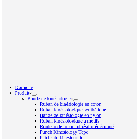
Domicile
Produit
Bande de kinésiologie
Ruban de kinésiologie en coton
Ruban kinésiologique synthétique
Bande de kinésiologie en nylon
Ruban kinésiologique à motifs
Rouleau de ruban adhésif prédécoupé
Punch Kinesiology Tape
Patchs de kinésiologie