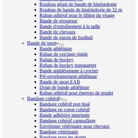
Rouleau géant de bande de kinésiologie
Rouleau de bande de kinésiologie de 32 m
Ruban adhésif pour le lifting du visage
Bande de grossesse
Bande d'entraînement à la taille
Bande de chevaux
Bande de gazon de football
Bande de sport
Bande athlétique
Ruban de cerclage rigide
Ruban de hockey
Ruban de hockey transparent
Bande antidérapante à crochet
Pré-enveloppement athlétique
Bande de sport EAB
Doigt de bande athlétique
Ruban adhésif pour éperons de poulet
Bandage cohésif
Bandage cohésif non tissé
Bandage en coton cohésif
Bande adhésive imprimée
Bandage cohésif camouflage
Enveloppe vétérinaire pour chevaux
Bandage vétérinaire
Bandage pour les doigts