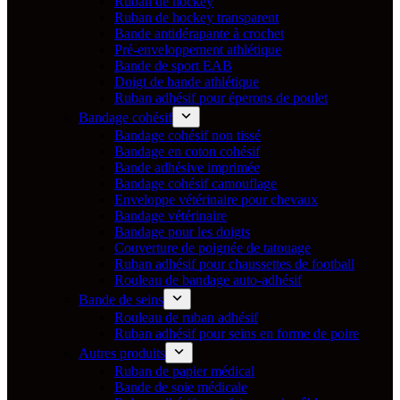
Ruban de hockey
Ruban de hockey transparent
Bande antidérapante à crochet
Pré-enveloppement athlétique
Bande de sport EAB
Doigt de bande athlétique
Ruban adhésif pour éperons de poulet
Bandage cohésif
Bandage cohésif non tissé
Bandage en coton cohésif
Bande adhésive imprimée
Bandage cohésif camouflage
Enveloppe vétérinaire pour chevaux
Bandage vétérinaire
Bandage pour les doigts
Couverture de poignée de tatouage
Ruban adhésif pour chaussettes de football
Rouleau de bandage auto-adhésif
Bande de seins
Rouleau de ruban adhésif
Ruban adhésif pour seins en forme de poire
Autres produits
Ruban de papier médical
Bande de soie médicale