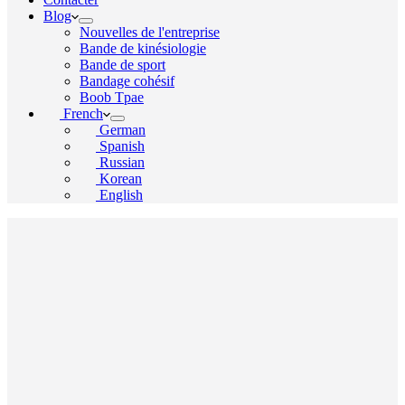
Blog
Nouvelles de l'entreprise
Bande de kinésiologie
Bande de sport
Bandage cohésif
Boob Tpae
French
German
Spanish
Russian
Korean
English