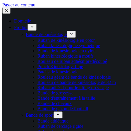
Passer au contenu
Domicile
Produit
Bande de kinésiologie
Ruban de kinésiologie en coton
Ruban kinésiologique synthétique
Bande de kinésiologie en nylon
Ruban kinésiologique à motifs
Rouleau de ruban adhésif prédécoupé
Punch Kinesiology Tape
Patchs de kinésiologie
Rouleau géant de bande de kinésiologie
Rouleau de bande de kinésiologie de 32 m
Ruban adhésif pour le lifting du visage
Bande de grossesse
Bande d'entraînement à la taille
Bande de chevaux
Bande de gazon de football
Bande de sport
Bande athlétique
Ruban de cerclage rigide