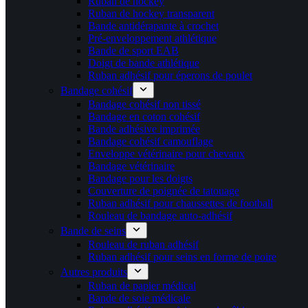
Ruban de hockey
Ruban de hockey transparent
Bande antidérapante à crochet
Pré-enveloppement athlétique
Bande de sport EAB
Doigt de bande athlétique
Ruban adhésif pour éperons de poulet
Bandage cohésif
Bandage cohésif non tissé
Bandage en coton cohésif
Bande adhésive imprimée
Bandage cohésif camouflage
Enveloppe vétérinaire pour chevaux
Bandage vétérinaire
Bandage pour les doigts
Couverture de poignée de tatouage
Ruban adhésif pour chaussettes de football
Rouleau de bandage auto-adhésif
Bande de seins
Rouleau de ruban adhésif
Ruban adhésif pour seins en forme de poire
Autres produits
Ruban de papier médical
Bande de soie médicale