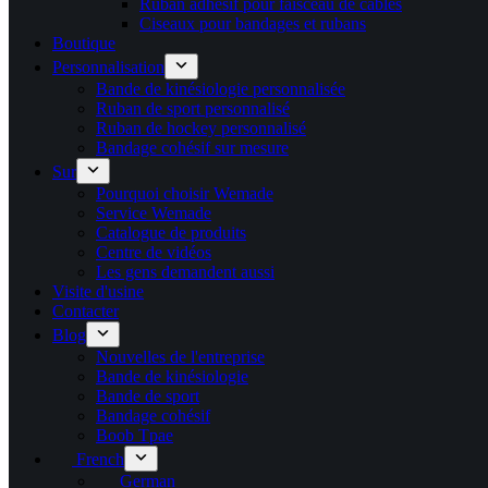
Ruban adhésif pour faisceau de câbles
Ciseaux pour bandages et rubans
Boutique
Personnalisation
Bande de kinésiologie personnalisée
Ruban de sport personnalisé
Ruban de hockey personnalisé
Bandage cohésif sur mesure
Sur
Pourquoi choisir Wemade
Service Wemade
Catalogue de produits
Centre de vidéos
Les gens demandent aussi
Visite d'usine
Contacter
Blog
Nouvelles de l'entreprise
Bande de kinésiologie
Bande de sport
Bandage cohésif
Boob Tpae
French
German