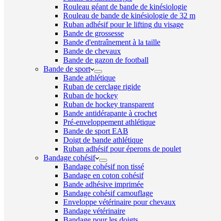
Rouleau géant de bande de kinésiologie
Rouleau de bande de kinésiologie de 32 m
Ruban adhésif pour le lifting du visage
Bande de grossesse
Bande d'entraînement à la taille
Bande de chevaux
Bande de gazon de football
Bande de sport
Bande athlétique
Ruban de cerclage rigide
Ruban de hockey
Ruban de hockey transparent
Bande antidérapante à crochet
Pré-enveloppement athlétique
Bande de sport EAB
Doigt de bande athlétique
Ruban adhésif pour éperons de poulet
Bandage cohésif
Bandage cohésif non tissé
Bandage en coton cohésif
Bande adhésive imprimée
Bandage cohésif camouflage
Enveloppe vétérinaire pour chevaux
Bandage vétérinaire
Bandage pour les doigts