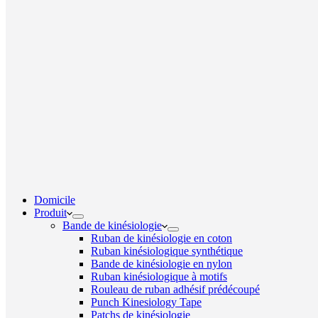
Domicile
Produit
Bande de kinésiologie
Ruban de kinésiologie en coton
Ruban kinésiologique synthétique
Bande de kinésiologie en nylon
Ruban kinésiologique à motifs
Rouleau de ruban adhésif prédécoupé
Punch Kinesiology Tape
Patchs de kinésiologie