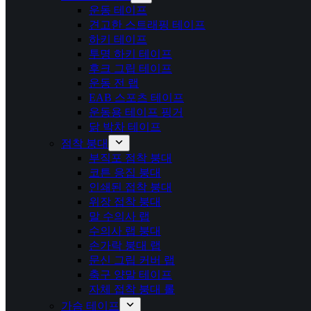
운동 테이프
견고한 스트래핑 테이프
하키 테이프
투명 하키 테이프
후크 그립 테이프
운동 전 랩
EAB 스포츠 테이프
운동용 테이프 핑거
닭 박차 테이프
점착 붕대
부직포 점착 붕대
코튼 응집 붕대
인쇄된 접착 붕대
위장 접착 붕대
말 수의사 랩
수의사 랩 붕대
손가락 붕대 랩
문신 그립 커버 랩
축구 양말 테이프
자체 접착 붕대 롤
가슴 테이프