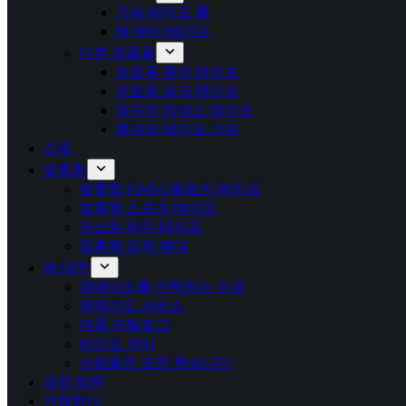
가슴 테이프 롤
배 부비 테이프
다른 제품들
의료용 종이 테이프
의료용 실크 테이프
와이어 하네스 테이프
붕대와 테이프 가위
쇼핑
맞춤화
맞춤형 키네시올로지 테이프
맞춤형 스포츠 테이프
커스텀 하키 테이프
맞춤형 접착 붕대
에 대한
위메이드를 선택하는 이유
위메이드 서비스
제품 카탈로그
비디오 센터
사람들은 또한 묻습니다
공장 방문
연락하다