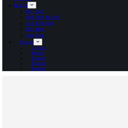
블로그
회사 뉴스
운동 요법 테이프
스포츠 테이프
점착 붕대
가슴 Tpae
Korean
German
French
Spanish
Russian
English