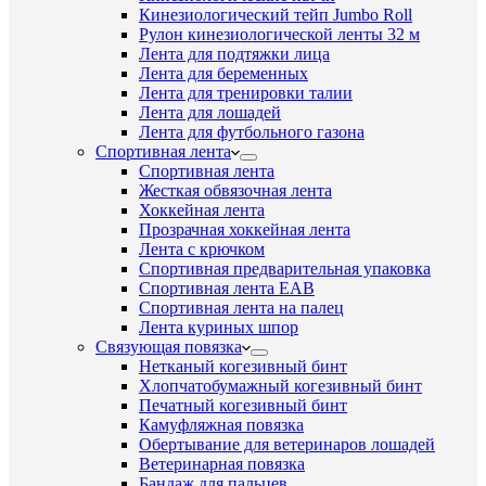
Кинезиологический тейп Jumbo Roll
Рулон кинезиологической ленты 32 м
Лента для подтяжки лица
Лента для беременных
Лента для тренировки талии
Лента для лошадей
Лента для футбольного газона
Спортивная лента
Спортивная лента
Жесткая обвязочная лента
Хоккейная лента
Прозрачная хоккейная лента
Лента с крючком
Спортивная предварительная упаковка
Спортивная лента EAB
Спортивная лента на палец
Лента куриных шпор
Связующая повязка
Нетканый когезивный бинт
Хлопчатобумажный когезивный бинт
Печатный когезивный бинт
Камуфляжная повязка
Обертывание для ветеринаров лошадей
Ветеринарная повязка
Бандаж для пальцев