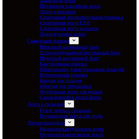
Хоккейная лента
Прозрачная хоккейная лента
Лента с крючком
Спортивная предварительная упаковка
Спортивная лента EAB
Спортивная лента на палец
Лента куриных шпор
Связующая повязка
Нетканый когезивный бинт
Хлопчатобумажный когезивный бинт
Печатный когезивный бинт
Камуфляжная повязка
Обертывание для ветеринаров лошадей
Ветеринарная повязка
Бандаж для пальцев
Обертка для татуировки
Футбольная лента для носков
Самоклеящийся рулон бинта
Лента с сиськами
Рулон ленты с сиськами
Грушевидная лента для груди
Другие продукты
Медицинская бумажная лента
Медицинская шелковая лента