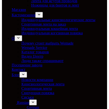
Лента для жгутов проводов
Ножницы для бинтов и лент
Магазин
Кастомизация
Индивидуальные кинезиологические ленты
Спортивная лента на заказ
Индивидуальная хоккейная лента
Индивидуальная когезивная повязка
О
Почему стоит выбрать Wemade
Wemade Service
Каталог товаров
Видео Центр
Люди также спрашивают
Посещение завода
Контакт
Блог
Новости компании
Кинезиологическая лента
Спортивная лента
Связующая повязка
Сиськи
Russian
German