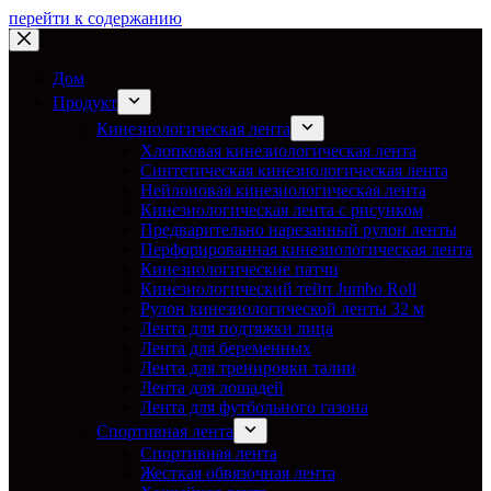
перейти к содержанию
Дом
Продукт
Кинезиологическая лента
Хлопковая кинезиологическая лента
Синтетическая кинезиологическая лента
Нейлоновая кинезиологическая лента
Кинезиологическая лента с рисунком
Предварительно нарезанный рулон ленты
Перфорированная кинезиологическая лента
Кинезиологические патчи
Кинезиологический тейп Jumbo Roll
Рулон кинезиологической ленты 32 м
Лента для подтяжки лица
Лента для беременных
Лента для тренировки талии
Лента для лошадей
Лента для футбольного газона
Спортивная лента
Спортивная лента
Жесткая обвязочная лента