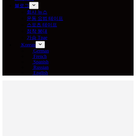
블로그
회사 뉴스
운동 요법 테이프
스포츠 테이프
점착 붕대
가슴 Tpae
Korean
German
French
Spanish
Russian
English