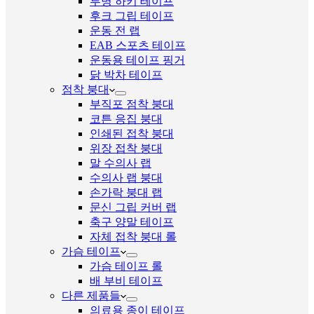
투명 하키 테이프
후크 그립 테이프
운동 전 랩
EAB 스포츠 테이프
운동용 테이프 핑거
닭 박차 테이프
점착 붕대
부직포 점착 붕대
코튼 응집 붕대
인쇄된 접착 붕대
위장 접착 붕대
말 수의사 랩
수의사 랩 붕대
손가락 붕대 랩
문신 그립 커버 랩
축구 양말 테이프
자체 접착 붕대 롤
가슴 테이프
가슴 테이프 롤
배 부비 테이프
다른 제품들
의료용 종이 테이프