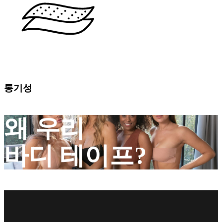
통기성
왜 우리
바디 테이프?