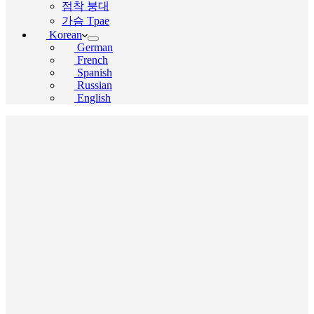
점착 붕대
가슴 Tpae
Korean
German
French
Spanish
Russian
English