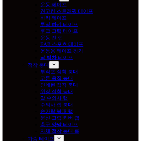
운동 테이프
견고한 스트래핑 테이프
하키 테이프
투명 하키 테이프
후크 그립 테이프
운동 전 랩
EAB 스포츠 테이프
운동용 테이프 핑거
닭 박차 테이프
점착 붕대
부직포 점착 붕대
코튼 응집 붕대
인쇄된 접착 붕대
위장 접착 붕대
말 수의사 랩
수의사 랩 붕대
손가락 붕대 랩
문신 그립 커버 랩
축구 양말 테이프
자체 접착 붕대 롤
가슴 테이프