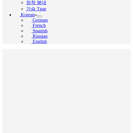
점착 붕대
가슴 Tpae
Korean
German
French
Spanish
Russian
English