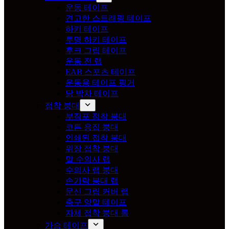
운동 테이프
견고한 스트래핑 테이프
하키 테이프
투명 하키 테이프
후크 그립 테이프
운동 전 랩
EAB 스포츠 테이프
운동용 테이프 핑거
닭 박차 테이프
점착 붕대
부직포 점착 붕대
코튼 응집 붕대
인쇄된 접착 붕대
위장 접착 붕대
말 수의사 랩
수의사 랩 붕대
손가락 붕대 랩
문신 그립 커버 랩
축구 양말 테이프
자체 접착 붕대 롤
가슴 테이프