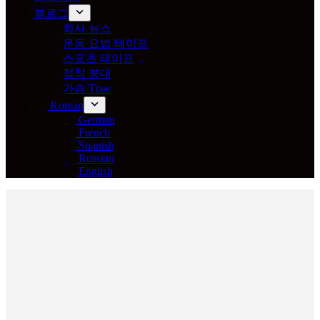
블로그
회사 뉴스
운동 요법 테이프
스포츠 테이프
점착 붕대
가슴 Tpae
Korean
German
French
Spanish
Russian
English