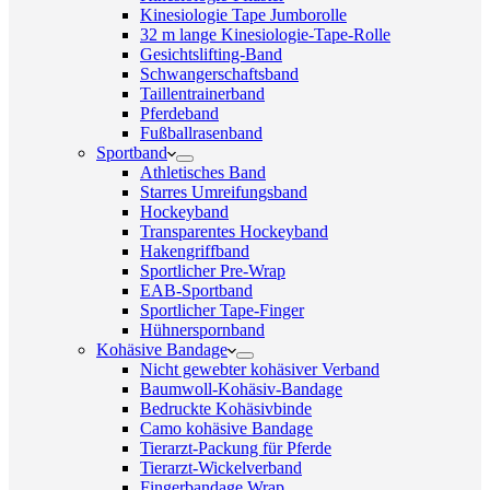
Kinesiologie Tape Jumborolle
32 m lange Kinesiologie-Tape-Rolle
Gesichtslifting-Band
Schwangerschaftsband
Taillentrainerband
Pferdeband
Fußballrasenband
Sportband
Athletisches Band
Starres Umreifungsband
Hockeyband
Transparentes Hockeyband
Hakengriffband
Sportlicher Pre-Wrap
EAB-Sportband
Sportlicher Tape-Finger
Hühnerspornband
Kohäsive Bandage
Nicht gewebter kohäsiver Verband
Baumwoll-Kohäsiv-Bandage
Bedruckte Kohäsivbinde
Camo kohäsive Bandage
Tierarzt-Packung für Pferde
Tierarzt-Wickelverband
Fingerbandage Wrap