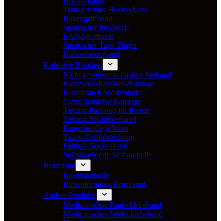
Hockeyband
Transparentes Hockeyband
Hakengriffband
Sportlicher Pre-Wrap
EAB-Sportband
Sportlicher Tape-Finger
Hühnerspornband
Kohäsive Bandage
Nicht gewebter kohäsiver Verband
Baumwoll-Kohäsiv-Bandage
Bedruckte Kohäsivbinde
Camo kohäsive Bandage
Tierarzt-Packung für Pferde
Tierarzt-Wickelverband
Fingerbandage Wrap
Tattoo-Griffabdeckung
Fußball-Sockenband
Selbstklebende Verbandrolle
Brustband
Brustbandrolle
Birnenförmiges Brustband
Andere Produkte
Medizinisches Papierklebeband
Medizinisches Seidenklebeband