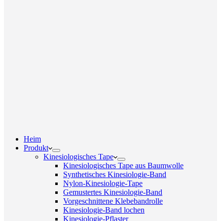
Heim
Produkt
Kinesiologisches Tape
Kinesiologisches Tape aus Baumwolle
Synthetisches Kinesiologie-Band
Nylon-Kinesiologie-Tape
Gemustertes Kinesiologie-Band
Vorgeschnittene Klebebandrolle
Kinesiologie-Band lochen
Kinesiologie-Pflaster