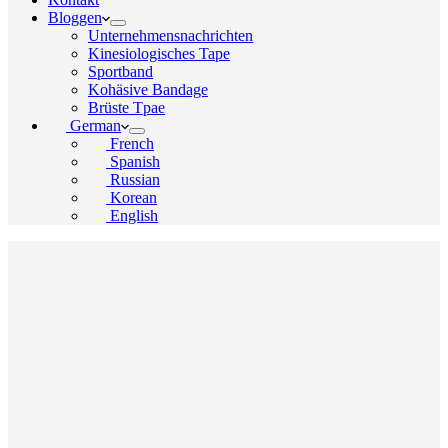
Bloggen
Unternehmensnachrichten
Kinesiologisches Tape
Sportband
Kohäsive Bandage
Brüste Tpae
German
French
Spanish
Russian
Korean
English