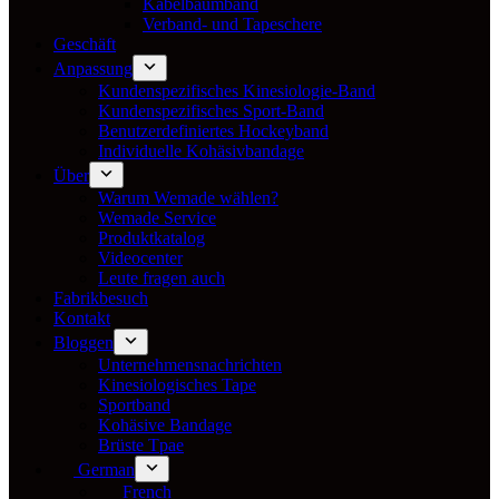
Kabelbaumband
Verband- und Tapeschere
Geschäft
Anpassung
Kundenspezifisches Kinesiologie-Band
Kundenspezifisches Sport-Band
Benutzerdefiniertes Hockeyband
Individuelle Kohäsivbandage
Über
Warum Wemade wählen?
Wemade Service
Produktkatalog
Videocenter
Leute fragen auch
Fabrikbesuch
Kontakt
Bloggen
Unternehmensnachrichten
Kinesiologisches Tape
Sportband
Kohäsive Bandage
Brüste Tpae
German
French