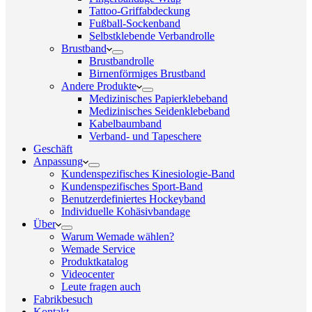
Tattoo-Griffabdeckung
Fußball-Sockenband
Selbstklebende Verbandrolle
Brustband
Brustbandrolle
Birnenförmiges Brustband
Andere Produkte
Medizinisches Papierklebeband
Medizinisches Seidenklebeband
Kabelbaumband
Verband- und Tapeschere
Geschäft
Anpassung
Kundenspezifisches Kinesiologie-Band
Kundenspezifisches Sport-Band
Benutzerdefiniertes Hockeyband
Individuelle Kohäsivbandage
Über
Warum Wemade wählen?
Wemade Service
Produktkatalog
Videocenter
Leute fragen auch
Fabrikbesuch
Kontakt