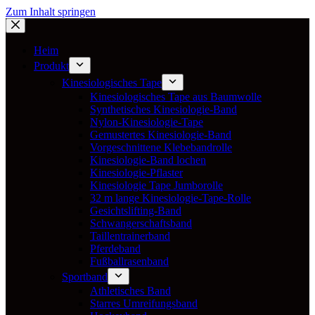
Zum Inhalt springen
Heim
Produkt
Kinesiologisches Tape
Kinesiologisches Tape aus Baumwolle
Synthetisches Kinesiologie-Band
Nylon-Kinesiologie-Tape
Gemustertes Kinesiologie-Band
Vorgeschnittene Klebebandrolle
Kinesiologie-Band lochen
Kinesiologie-Pflaster
Kinesiologie Tape Jumborolle
32 m lange Kinesiologie-Tape-Rolle
Gesichtslifting-Band
Schwangerschaftsband
Taillentrainerband
Pferdeband
Fußballrasenband
Sportband
Athletisches Band
Starres Umreifungsband