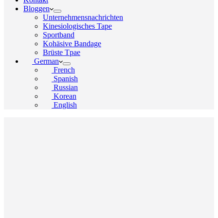
Bloggen
Unternehmensnachrichten
Kinesiologisches Tape
Sportband
Kohäsive Bandage
Brüste Tpae
German
French
Spanish
Russian
Korean
English