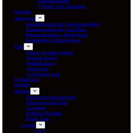
Kabelbaumband
Verband- und Tapeschere
Geschäft
Anpassung
Kundenspezifisches Kinesiologie-Band
Kundenspezifisches Sport-Band
Benutzerdefiniertes Hockeyband
Individuelle Kohäsivbandage
Über
Warum Wemade wählen?
Wemade Service
Produktkatalog
Videocenter
Leute fragen auch
Fabrikbesuch
Kontakt
Bloggen
Unternehmensnachrichten
Kinesiologisches Tape
Sportband
Kohäsive Bandage
Brüste Tpae
German
French