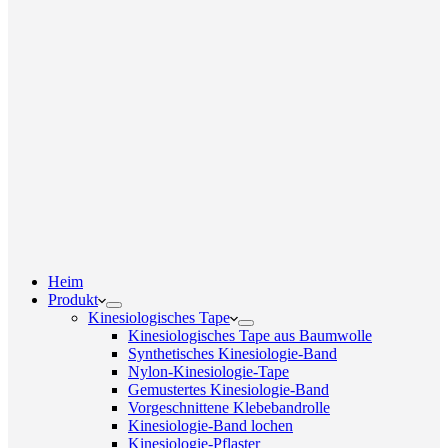
Heim
Produkt
Kinesiologisches Tape
Kinesiologisches Tape aus Baumwolle
Synthetisches Kinesiologie-Band
Nylon-Kinesiologie-Tape
Gemustertes Kinesiologie-Band
Vorgeschnittene Klebebandrolle
Kinesiologie-Band lochen
Kinesiologie-Pflaster