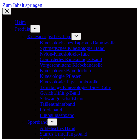
Zum Inhalt springen
Heim
Produkt
Kinesiologisches Tape
Kinesiologisches Tape aus Baumwolle
Synthetisches Kinesiologie-Band
Nylon-Kinesiologie-Tape
Gemustertes Kinesiologie-Band
Vorgeschnittene Klebebandrolle
Kinesiologie-Band lochen
Kinesiologie-Pflaster
Kinesiologie Tape Jumborolle
32 m lange Kinesiologie-Tape-Rolle
Gesichtslifting-Band
Schwangerschaftsband
Taillentrainerband
Pferdeband
Fußballrasenband
Sportband
Athletisches Band
Starres Umreifungsband