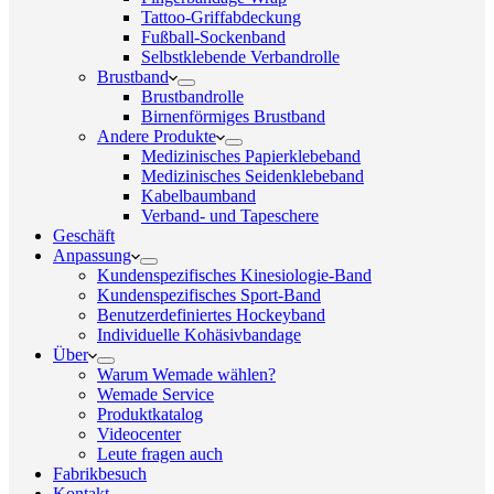
Tattoo-Griffabdeckung
Fußball-Sockenband
Selbstklebende Verbandrolle
Brustband
Brustbandrolle
Birnenförmiges Brustband
Andere Produkte
Medizinisches Papierklebeband
Medizinisches Seidenklebeband
Kabelbaumband
Verband- und Tapeschere
Geschäft
Anpassung
Kundenspezifisches Kinesiologie-Band
Kundenspezifisches Sport-Band
Benutzerdefiniertes Hockeyband
Individuelle Kohäsivbandage
Über
Warum Wemade wählen?
Wemade Service
Produktkatalog
Videocenter
Leute fragen auch
Fabrikbesuch
Kontakt