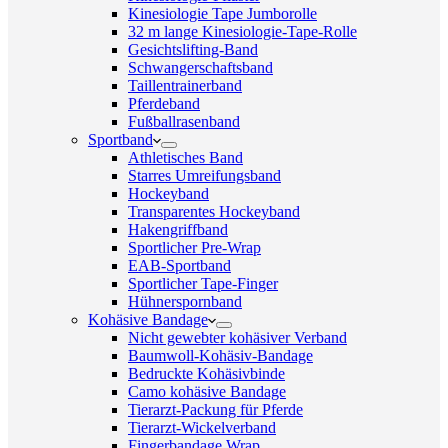
Kinesiologie Tape Jumborolle
32 m lange Kinesiologie-Tape-Rolle
Gesichtslifting-Band
Schwangerschaftsband
Taillentrainerband
Pferdeband
Fußballrasenband
Sportband
Athletisches Band
Starres Umreifungsband
Hockeyband
Transparentes Hockeyband
Hakengriffband
Sportlicher Pre-Wrap
EAB-Sportband
Sportlicher Tape-Finger
Hühnerspornband
Kohäsive Bandage
Nicht gewebter kohäsiver Verband
Baumwoll-Kohäsiv-Bandage
Bedruckte Kohäsivbinde
Camo kohäsive Bandage
Tierarzt-Packung für Pferde
Tierarzt-Wickelverband
Fingerbandage Wrap