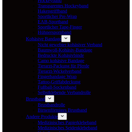
Hockeyband
Transparentes Hockeyband
Hakengriffband
Sportlicher Pre-Wrap
EAB-Sportband
Sportlicher Tape-Finger
Hühnerspornband
Kohäsive Bandage
Nicht gewebter kohäsiver Verband
Baumwoll-Kohäsiv-Bandage
Bedruckte Kohäsivbinde
Camo kohäsive Bandage
Tierarzt-Packung für Pferde
Tierarzt-Wickelverband
Fingerbandage Wrap
Tattoo-Griffabdeckung
Fußball-Sockenband
Selbstklebende Verbandrolle
Brustband
Brustbandrolle
Birnenförmiges Brustband
Andere Produkte
Medizinisches Papierklebeband
Medizinisches Seidenklebeband