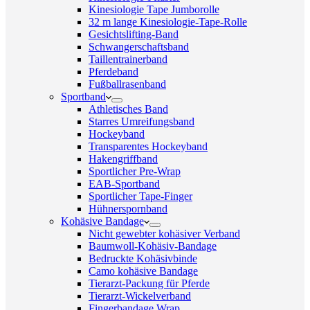
Kinesiologie Tape Jumborolle
32 m lange Kinesiologie-Tape-Rolle
Gesichtslifting-Band
Schwangerschaftsband
Taillentrainerband
Pferdeband
Fußballrasenband
Sportband
Athletisches Band
Starres Umreifungsband
Hockeyband
Transparentes Hockeyband
Hakengriffband
Sportlicher Pre-Wrap
EAB-Sportband
Sportlicher Tape-Finger
Hühnerspornband
Kohäsive Bandage
Nicht gewebter kohäsiver Verband
Baumwoll-Kohäsiv-Bandage
Bedruckte Kohäsivbinde
Camo kohäsive Bandage
Tierarzt-Packung für Pferde
Tierarzt-Wickelverband
Fingerbandage Wrap