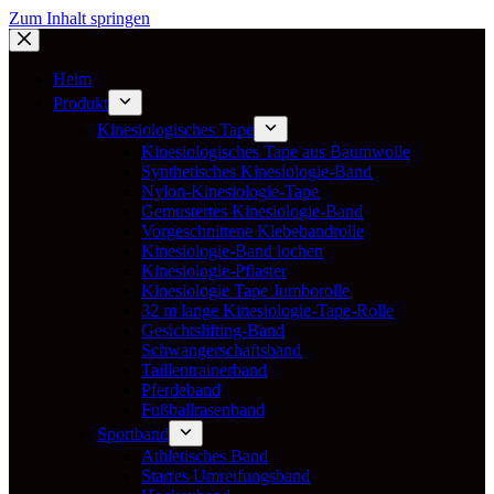
Zum Inhalt springen
Heim
Produkt
Kinesiologisches Tape
Kinesiologisches Tape aus Baumwolle
Synthetisches Kinesiologie-Band
Nylon-Kinesiologie-Tape
Gemustertes Kinesiologie-Band
Vorgeschnittene Klebebandrolle
Kinesiologie-Band lochen
Kinesiologie-Pflaster
Kinesiologie Tape Jumborolle
32 m lange Kinesiologie-Tape-Rolle
Gesichtslifting-Band
Schwangerschaftsband
Taillentrainerband
Pferdeband
Fußballrasenband
Sportband
Athletisches Band
Starres Umreifungsband