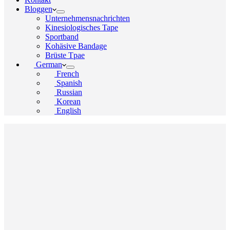
Bloggen
Unternehmensnachrichten
Kinesiologisches Tape
Sportband
Kohäsive Bandage
Brüste Tpae
German
French
Spanish
Russian
Korean
English