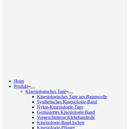
Heim
Produkt
Kinesiologisches Tape
Kinesiologisches Tape aus Baumwolle
Synthetisches Kinesiologie-Band
Nylon-Kinesiologie-Tape
Gemustertes Kinesiologie-Band
Vorgeschnittene Klebebandrolle
Kinesiologie-Band lochen
Kinesiologie-Pflaster