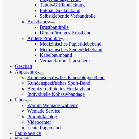
Tattoo-Griffabdeckung
Fußball-Sockenband
Selbstklebende Verbandrolle
Brustband
Brustbandrolle
Birnenförmiges Brustband
Andere Produkte
Medizinisches Papierklebeband
Medizinisches Seidenklebeband
Kabelbaumband
Verband- und Tapeschere
Geschäft
Anpassung
Kundenspezifisches Kinesiologie-Band
Kundenspezifisches Sport-Band
Benutzerdefiniertes Hockeyband
Individuelle Kohäsivbandage
Über
Warum Wemade wählen?
Wemade Service
Produktkatalog
Videocenter
Leute fragen auch
Fabrikbesuch
Kontakt