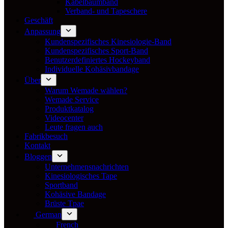
Kabelbaumband
Verband- und Tapeschere
Geschäft
Anpassung
Kundenspezifisches Kinesiologie-Band
Kundenspezifisches Sport-Band
Benutzerdefiniertes Hockeyband
Individuelle Kohäsivbandage
Über
Warum Wemade wählen?
Wemade Service
Produktkatalog
Videocenter
Leute fragen auch
Fabrikbesuch
Kontakt
Bloggen
Unternehmensnachrichten
Kinesiologisches Tape
Sportband
Kohäsive Bandage
Brüste Tpae
German
French