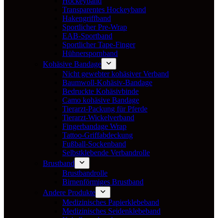
Hockeyband
Transparentes Hockeyband
Hakengriffband
Sportlicher Pre-Wrap
EAB-Sportband
Sportlicher Tape-Finger
Hühnerspornband
Kohäsive Bandage
Nicht gewebter kohäsiver Verband
Baumwoll-Kohäsiv-Bandage
Bedruckte Kohäsivbinde
Camo kohäsive Bandage
Tierarzt-Packung für Pferde
Tierarzt-Wickelverband
Fingerbandage Wrap
Tattoo-Griffabdeckung
Fußball-Sockenband
Selbstklebende Verbandrolle
Brustband
Brustbandrolle
Birnenförmiges Brustband
Andere Produkte
Medizinisches Papierklebeband
Medizinisches Seidenklebeband