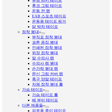
투명 하키 테이프
후크 그립 테이프
운동 전 랩
EAB 스포츠 테이프
운동용 테이프 핑거
닭 박차 테이프
점착 붕대
부직포 점착 붕대
코튼 응집 붕대
인쇄된 접착 붕대
위장 접착 붕대
말 수의사 랩
수의사 랩 붕대
손가락 붕대 랩
문신 그립 커버 랩
축구 양말 테이프
자체 접착 붕대 롤
가슴 테이프
가슴 테이프 롤
배 부비 테이프
다른 제품들
의료용 종이 테이프