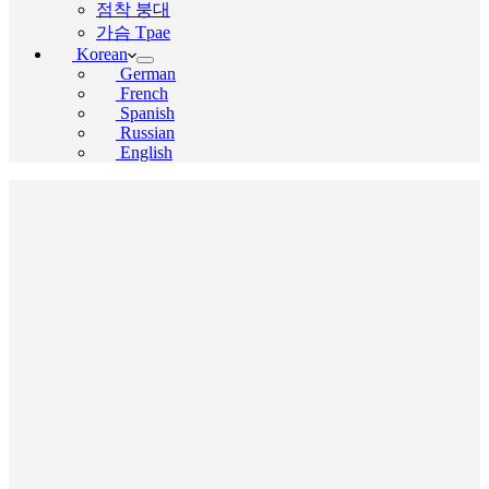
점착 붕대
가슴 Tpae
Korean
German
French
Spanish
Russian
English