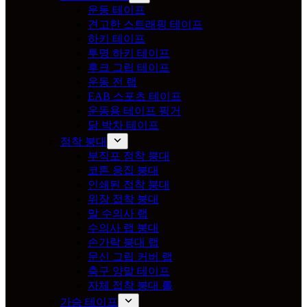
운동 테이프
견고한 스트래핑 테이프
하키 테이프
투명 하키 테이프
후크 그립 테이프
운동 전 랩
EAB 스포츠 테이프
운동용 테이프 핑거
닭 박차 테이프
점착 붕대
부직포 점착 붕대
코튼 응집 붕대
인쇄된 접착 붕대
위장 접착 붕대
말 수의사 랩
수의사 랩 붕대
손가락 붕대 랩
문신 그립 커버 랩
축구 양말 테이프
자체 접착 붕대 롤
가슴 테이프