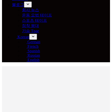
블로그
회사 뉴스
운동 요법 테이프
스포츠 테이프
점착 붕대
가슴 Tpae
Korean
German
French
Spanish
Russian
English