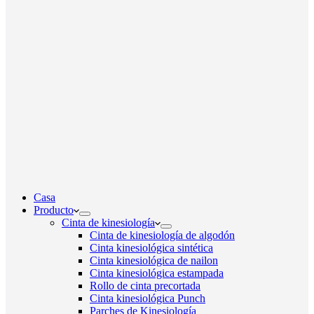
Casa
Producto
Cinta de kinesiología
Cinta de kinesiología de algodón
Cinta kinesiológica sintética
Cinta kinesiológica de nailon
Cinta kinesiológica estampada
Rollo de cinta precortada
Cinta kinesiológica Punch
Parches de Kinesiología