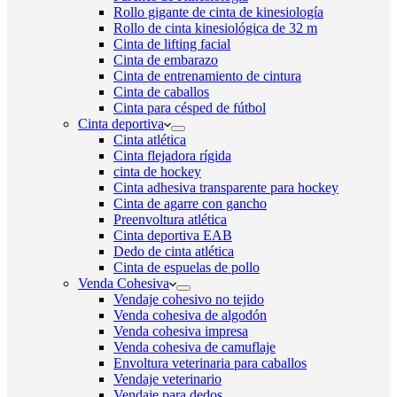
Rollo gigante de cinta de kinesiología
Rollo de cinta kinesiológica de 32 m
Cinta de lifting facial
Cinta de embarazo
Cinta de entrenamiento de cintura
Cinta de caballos
Cinta para césped de fútbol
Cinta deportiva
Cinta atlética
Cinta flejadora rígida
cinta de hockey
Cinta adhesiva transparente para hockey
Cinta de agarre con gancho
Preenvoltura atlética
Cinta deportiva EAB
Dedo de cinta atlética
Cinta de espuelas de pollo
Venda Cohesiva
Vendaje cohesivo no tejido
Venda cohesiva de algodón
Venda cohesiva impresa
Venda cohesiva de camuflaje
Envoltura veterinaria para caballos
Vendaje veterinario
Vendaje para dedos