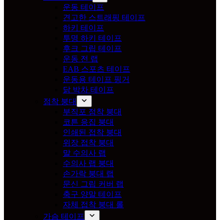
운동 테이프
견고한 스트래핑 테이프
하키 테이프
투명 하키 테이프
후크 그립 테이프
운동 전 랩
EAB 스포츠 테이프
운동용 테이프 핑거
닭 박차 테이프
점착 붕대
부직포 점착 붕대
코튼 응집 붕대
인쇄된 접착 붕대
위장 접착 붕대
말 수의사 랩
수의사 랩 붕대
손가락 붕대 랩
문신 그립 커버 랩
축구 양말 테이프
자체 접착 붕대 롤
가슴 테이프