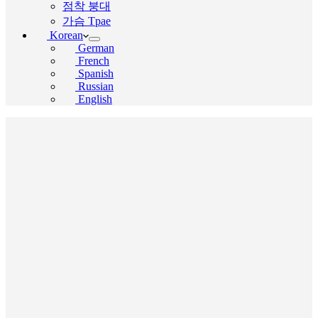
점착 붕대
가슴 Tpae
Korean
German
French
Spanish
Russian
English