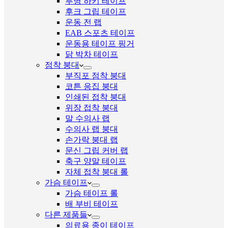
투명 하키 테이프
후크 그립 테이프
운동 전 랩
EAB 스포츠 테이프
운동용 테이프 핑거
닭 박차 테이프
점착 붕대
부직포 점착 붕대
코튼 응집 붕대
인쇄된 접착 붕대
위장 접착 붕대
말 수의사 랩
수의사 랩 붕대
손가락 붕대 랩
문신 그립 커버 랩
축구 양말 테이프
자체 접착 붕대 롤
가슴 테이프
가슴 테이프 롤
배 부비 테이프
다른 제품들
의료용 종이 테이프