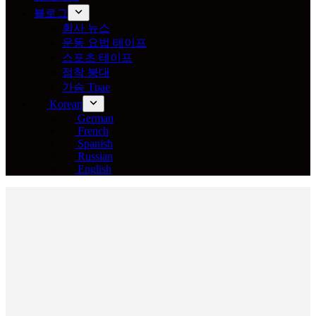
블로그
회사 뉴스
운동 요법 테이프
스포츠 테이프
점착 붕대
가슴 Tpae
Korean
German
French
Spanish
Russian
English