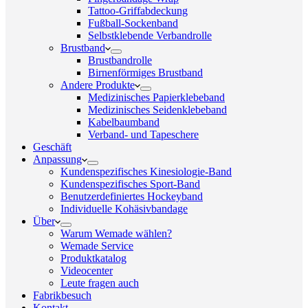
Tattoo-Griffabdeckung
Fußball-Sockenband
Selbstklebende Verbandrolle
Brustband
Brustbandrolle
Birnenförmiges Brustband
Andere Produkte
Medizinisches Papierklebeband
Medizinisches Seidenklebeband
Kabelbaumband
Verband- und Tapeschere
Geschäft
Anpassung
Kundenspezifisches Kinesiologie-Band
Kundenspezifisches Sport-Band
Benutzerdefiniertes Hockeyband
Individuelle Kohäsivbandage
Über
Warum Wemade wählen?
Wemade Service
Produktkatalog
Videocenter
Leute fragen auch
Fabrikbesuch
Kontakt