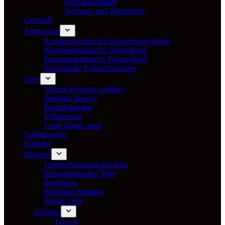
Kabelbaumband
Verband- und Tapeschere
Geschäft
Anpassung
Kundenspezifisches Kinesiologie-Band
Kundenspezifisches Sport-Band
Benutzerdefiniertes Hockeyband
Individuelle Kohäsivbandage
Über
Warum Wemade wählen?
Wemade Service
Produktkatalog
Videocenter
Leute fragen auch
Fabrikbesuch
Kontakt
Bloggen
Unternehmensnachrichten
Kinesiologisches Tape
Sportband
Kohäsive Bandage
Brüste Tpae
German
French