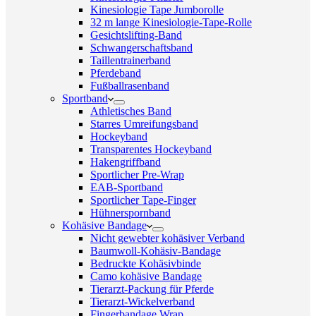
Kinesiologie Tape Jumborolle
32 m lange Kinesiologie-Tape-Rolle
Gesichtslifting-Band
Schwangerschaftsband
Taillentrainerband
Pferdeband
Fußballrasenband
Sportband
Athletisches Band
Starres Umreifungsband
Hockeyband
Transparentes Hockeyband
Hakengriffband
Sportlicher Pre-Wrap
EAB-Sportband
Sportlicher Tape-Finger
Hühnerspornband
Kohäsive Bandage
Nicht gewebter kohäsiver Verband
Baumwoll-Kohäsiv-Bandage
Bedruckte Kohäsivbinde
Camo kohäsive Bandage
Tierarzt-Packung für Pferde
Tierarzt-Wickelverband
Fingerbandage Wrap