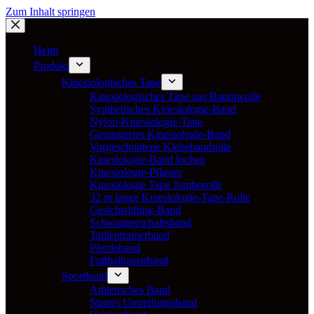
Zum Inhalt springen
Heim
Produkt
Kinesiologisches Tape
Kinesiologisches Tape aus Baumwolle
Synthetisches Kinesiologie-Band
Nylon-Kinesiologie-Tape
Gemustertes Kinesiologie-Band
Vorgeschnittene Klebebandrolle
Kinesiologie-Band lochen
Kinesiologie-Pflaster
Kinesiologie Tape Jumborolle
32 m lange Kinesiologie-Tape-Rolle
Gesichtslifting-Band
Schwangerschaftsband
Taillentrainerband
Pferdeband
Fußballrasenband
Sportband
Athletisches Band
Starres Umreifungsband