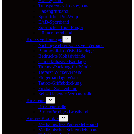
Hockeyband
Transparentes Hockeyband
Hakengriffband
Sportlicher Pre-Wrap
EAB-Sportband
Sportlicher Tape-Finger
Hühnerspornband
Kohäsive Bandage
Nicht gewebter kohäsiver Verband
Baumwoll-Kohäsiv-Bandage
Bedruckte Kohäsivbinde
Camo kohäsive Bandage
Tierarzt-Packung für Pferde
Tierarzt-Wickelverband
Fingerbandage Wrap
Tattoo-Griffabdeckung
Fußball-Sockenband
Selbstklebende Verbandrolle
Brustband
Brustbandrolle
Birnenförmiges Brustband
Andere Produkte
Medizinisches Papierklebeband
Medizinisches Seidenklebeband