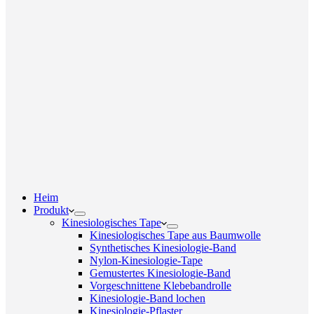
Heim
Produkt
Kinesiologisches Tape
Kinesiologisches Tape aus Baumwolle
Synthetisches Kinesiologie-Band
Nylon-Kinesiologie-Tape
Gemustertes Kinesiologie-Band
Vorgeschnittene Klebebandrolle
Kinesiologie-Band lochen
Kinesiologie-Pflaster