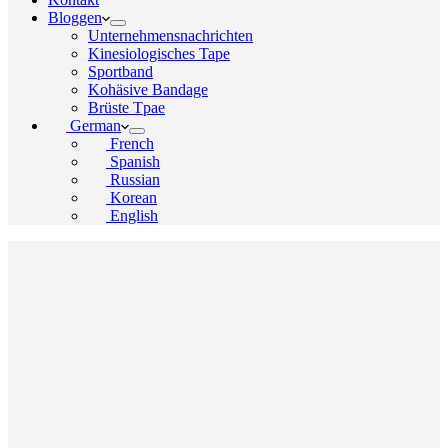
Bloggen
Unternehmensnachrichten
Kinesiologisches Tape
Sportband
Kohäsive Bandage
Brüste Tpae
German
French
Spanish
Russian
Korean
English