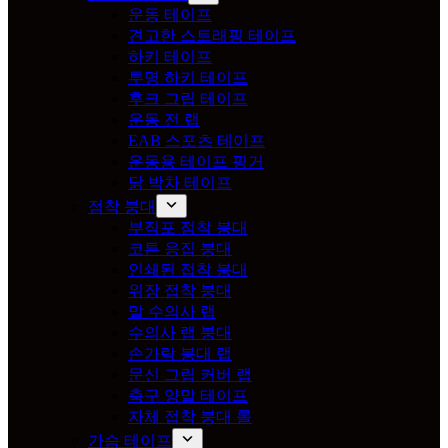
운동 테이프
견고한 스트래핑 테이프
하키 테이프
투명 하키 테이프
후크 그립 테이프
운동 전 랩
EAB 스포츠 테이프
운동용 테이프 핑거
닭 박차 테이프
점착 붕대
부직포 점착 붕대
코튼 응집 붕대
인쇄된 접착 붕대
위장 접착 붕대
말 수의사 랩
수의사 랩 붕대
손가락 붕대 랩
문신 그립 커버 랩
축구 양말 테이프
자체 접착 붕대 롤
가슴 테이프