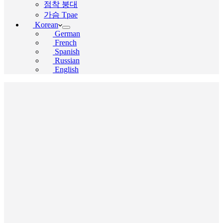
점착 붕대
가슴 Tpae
Korean
German
French
Spanish
Russian
English