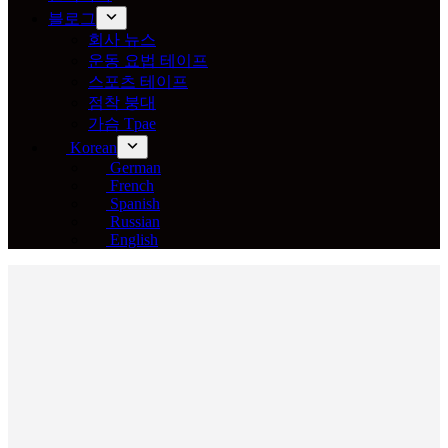
블로그
회사 뉴스
운동 요법 테이프
스포츠 테이프
점착 붕대
가슴 Tpae
Korean
German
French
Spanish
Russian
English