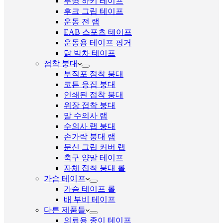
투명 하키 테이프
후크 그립 테이프
운동 전 랩
EAB 스포츠 테이프
운동용 테이프 핑거
닭 박차 테이프
점착 붕대
부직포 점착 붕대
코튼 응집 붕대
인쇄된 접착 붕대
위장 접착 붕대
말 수의사 랩
수의사 랩 붕대
손가락 붕대 랩
문신 그립 커버 랩
축구 양말 테이프
자체 접착 붕대 롤
가슴 테이프
가슴 테이프 롤
배 부비 테이프
다른 제품들
의료용 종이 테이프