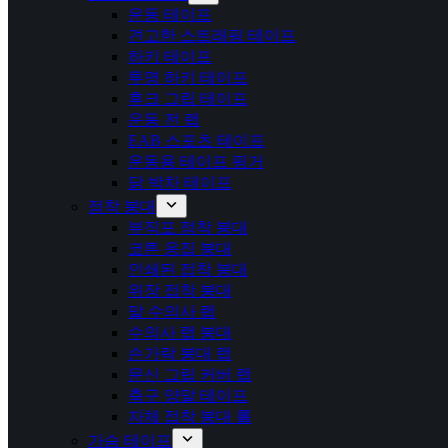
운동 테이프
견고한 스트래핑 테이프
하키 테이프
투명 하키 테이프
후크 그립 테이프
운동 전 랩
EAB 스포츠 테이프
운동용 테이프 핑거
닭 박차 테이프
점착 붕대
부직포 점착 붕대
코튼 응집 붕대
인쇄된 접착 붕대
위장 접착 붕대
말 수의사 랩
수의사 랩 붕대
손가락 붕대 랩
문신 그립 커버 랩
축구 양말 테이프
자체 접착 붕대 롤
가슴 테이프