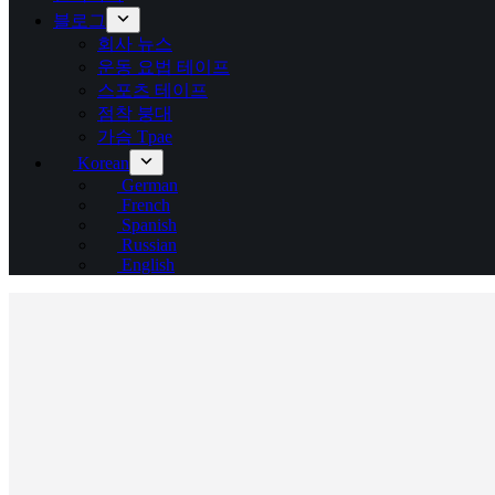
블로그
회사 뉴스
운동 요법 테이프
스포츠 테이프
점착 붕대
가슴 Tpae
Korean
German
French
Spanish
Russian
English