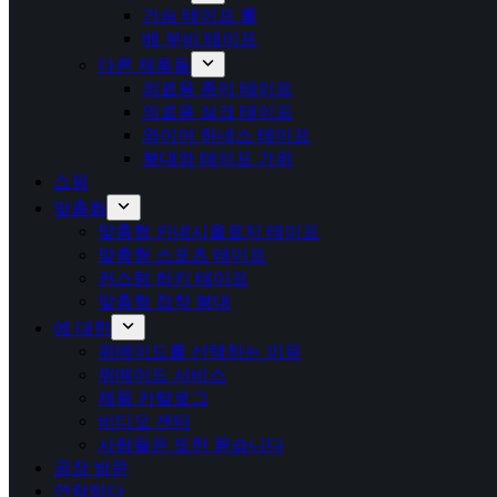
가슴 테이프 롤
배 부비 테이프
다른 제품들
의료용 종이 테이프
의료용 실크 테이프
와이어 하네스 테이프
붕대와 테이프 가위
쇼핑
맞춤화
맞춤형 키네시올로지 테이프
맞춤형 스포츠 테이프
커스텀 하키 테이프
맞춤형 접착 붕대
에 대한
위메이드를 선택하는 이유
위메이드 서비스
제품 카탈로그
비디오 센터
사람들은 또한 묻습니다
공장 방문
연락하다