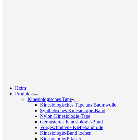
Heim
Produkt
Kinesiologisches Tape
Kinesiologisches Tape aus Baumwolle
Synthetisches Kinesiologie-Band
Nylon-Kinesiologie-Tape
Gemustertes Kinesiologie-Band
Vorgeschnittene Klebebandrolle
Kinesiologie-Band lochen
Kinesiologie-Pflaster