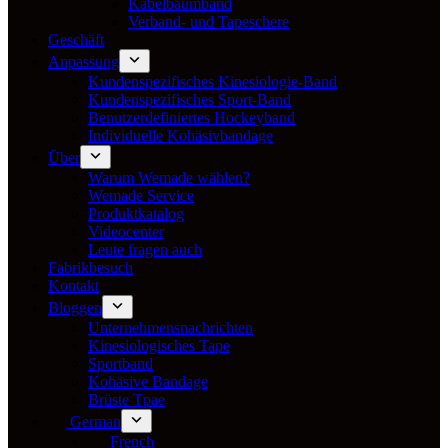
Kabelbaumband
Verband- und Tapeschere
Geschäft
Anpassung
Kundenspezifisches Kinesiologie-Band
Kundenspezifisches Sport-Band
Benutzerdefiniertes Hockeyband
Individuelle Kohäsivbandage
Über
Warum Wemade wählen?
Wemade Service
Produktkatalog
Videocenter
Leute fragen auch
Fabrikbesuch
Kontakt
Bloggen
Unternehmensnachrichten
Kinesiologisches Tape
Sportband
Kohäsive Bandage
Brüste Tpae
German
French