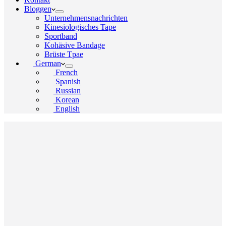
Bloggen
Unternehmensnachrichten
Kinesiologisches Tape
Sportband
Kohäsive Bandage
Brüste Tpae
German
French
Spanish
Russian
Korean
English