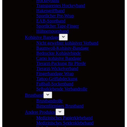
Hockeyband
Transparentes Hockeyband
Hakengriffband
Sportlicher Pre-Wrap
EAB-Sportband
Sportlicher Tape-Finger
Hühnerspornband
Kohäsive Bandage
Nicht gewebter kohäsiver Verband
Baumwoll-Kohäsiv-Bandage
Bedruckte Kohäsivbinde
Camo kohäsive Bandage
Tierarzt-Packung für Pferde
Tierarzt-Wickelverband
Fingerbandage Wrap
Tattoo-Griffabdeckung
Fußball-Sockenband
Selbstklebende Verbandrolle
Brustband
Brustbandrolle
Birnenförmiges Brustband
Andere Produkte
Medizinisches Papierklebeband
Medizinisches Seidenklebeband