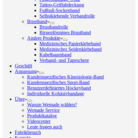
Tattoo-Griffabdeckung
Fußball-Sockenband
Selbstklebende Verbandrolle
Brustband
Brustbandrolle
Birnenförmiges Brustband
Andere Produkte
Medizinisches Papierklebeband
Medizinisches Seidenklebeband
Kabelbaumband
Verband- und Tapeschere
Geschäft
Anpassung
Kundenspezifisches Kinesiologie-Band
Kundenspezifisches Sport-Band
Benutzerdefiniertes Hockeyband
Individuelle Kohäsivbandage
Über
Warum Wemade wählen?
Wemade Service
Produktkatalog
Videocenter
Leute fragen auch
Fabrikbesuch
Kontakt