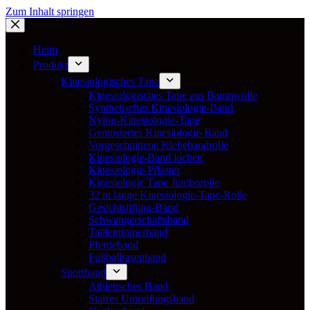
Zum Inhalt springen
Heim
Produkt
Kinesiologisches Tape
Kinesiologisches Tape aus Baumwolle
Synthetisches Kinesiologie-Band
Nylon-Kinesiologie-Tape
Gemustertes Kinesiologie-Band
Vorgeschnittene Klebebandrolle
Kinesiologie-Band lochen
Kinesiologie-Pflaster
Kinesiologie Tape Jumborolle
32 m lange Kinesiologie-Tape-Rolle
Gesichtslifting-Band
Schwangerschaftsband
Taillentrainerband
Pferdeband
Fußballrasenband
Sportband
Athletisches Band
Starres Umreifungsband