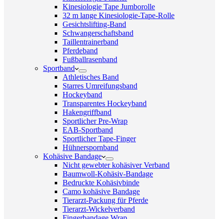
Kinesiologie Tape Jumborolle
32 m lange Kinesiologie-Tape-Rolle
Gesichtslifting-Band
Schwangerschaftsband
Taillentrainerband
Pferdeband
Fußballrasenband
Sportband
Athletisches Band
Starres Umreifungsband
Hockeyband
Transparentes Hockeyband
Hakengriffband
Sportlicher Pre-Wrap
EAB-Sportband
Sportlicher Tape-Finger
Hühnerspornband
Kohäsive Bandage
Nicht gewebter kohäsiver Verband
Baumwoll-Kohäsiv-Bandage
Bedruckte Kohäsivbinde
Camo kohäsive Bandage
Tierarzt-Packung für Pferde
Tierarzt-Wickelverband
Fingerbandage Wrap