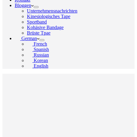
Bloggen
Unternehmensnachrichten
Kinesiologisches Tape
Sportband
Kohäsive Bandage
Brüste Tpae
German
French
Spanish
Russian
Korean
English