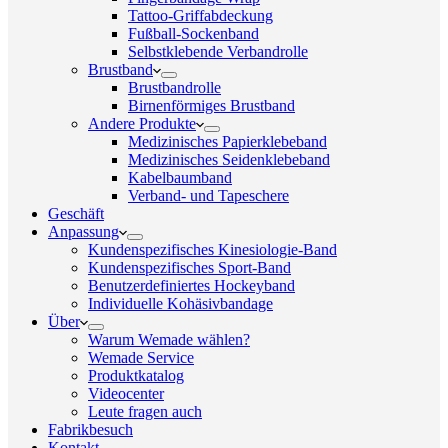
Tattoo-Griffabdeckung
Fußball-Sockenband
Selbstklebende Verbandrolle
Brustband
Brustbandrolle
Birnenförmiges Brustband
Andere Produkte
Medizinisches Papierklebeband
Medizinisches Seidenklebeband
Kabelbaumband
Verband- und Tapeschere
Geschäft
Anpassung
Kundenspezifisches Kinesiologie-Band
Kundenspezifisches Sport-Band
Benutzerdefiniertes Hockeyband
Individuelle Kohäsivbandage
Über
Warum Wemade wählen?
Wemade Service
Produktkatalog
Videocenter
Leute fragen auch
Fabrikbesuch
Kontakt