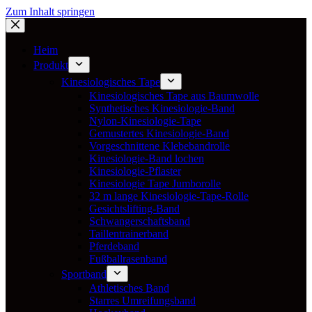
Zum Inhalt springen
Heim
Produkt
Kinesiologisches Tape
Kinesiologisches Tape aus Baumwolle
Synthetisches Kinesiologie-Band
Nylon-Kinesiologie-Tape
Gemustertes Kinesiologie-Band
Vorgeschnittene Klebebandrolle
Kinesiologie-Band lochen
Kinesiologie-Pflaster
Kinesiologie Tape Jumborolle
32 m lange Kinesiologie-Tape-Rolle
Gesichtslifting-Band
Schwangerschaftsband
Taillentrainerband
Pferdeband
Fußballrasenband
Sportband
Athletisches Band
Starres Umreifungsband