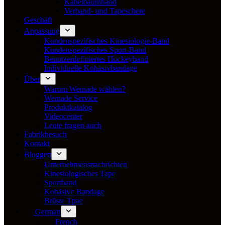
Kabelbaumband
Verband- und Tapeschere
Geschäft
Anpassung
Kundenspezifisches Kinesiologie-Band
Kundenspezifisches Sport-Band
Benutzerdefiniertes Hockeyband
Individuelle Kohäsivbandage
Über
Warum Wemade wählen?
Wemade Service
Produktkatalog
Videocenter
Leute fragen auch
Fabrikbesuch
Kontakt
Bloggen
Unternehmensnachrichten
Kinesiologisches Tape
Sportband
Kohäsive Bandage
Brüste Tpae
German
French