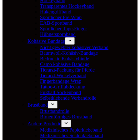
Hockeyband
Transparentes Hockeyband
Hakengriffband
Sportlicher Pre-Wrap
EAB-Sportband
Sportlicher Tape-Finger
Hühnerspornband
Kohäsive Bandage
Nicht gewebter kohäsiver Verband
Baumwoll-Kohäsiv-Bandage
Bedruckte Kohäsivbinde
Camo kohäsive Bandage
Tierarzt-Packung für Pferde
Tierarzt-Wickelverband
Fingerbandage Wrap
Tattoo-Griffabdeckung
Fußball-Sockenband
Selbstklebende Verbandrolle
Brustband
Brustbandrolle
Birnenförmiges Brustband
Andere Produkte
Medizinisches Papierklebeband
Medizinisches Seidenklebeband