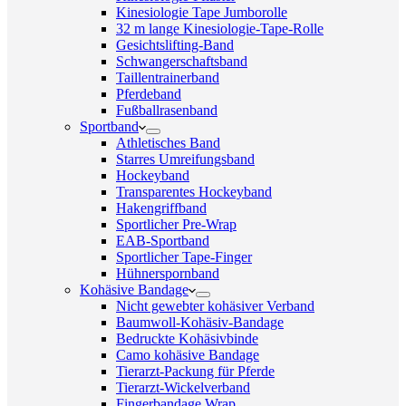
Kinesiologie Tape Jumborolle
32 m lange Kinesiologie-Tape-Rolle
Gesichtslifting-Band
Schwangerschaftsband
Taillentrainerband
Pferdeband
Fußballrasenband
Sportband
Athletisches Band
Starres Umreifungsband
Hockeyband
Transparentes Hockeyband
Hakengriffband
Sportlicher Pre-Wrap
EAB-Sportband
Sportlicher Tape-Finger
Hühnerspornband
Kohäsive Bandage
Nicht gewebter kohäsiver Verband
Baumwoll-Kohäsiv-Bandage
Bedruckte Kohäsivbinde
Camo kohäsive Bandage
Tierarzt-Packung für Pferde
Tierarzt-Wickelverband
Fingerbandage Wrap