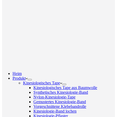
Heim
Produkt
Kinesiologisches Tape
Kinesiologisches Tape aus Baumwolle
Synthetisches Kinesiologie-Band
Nylon-Kinesiologie-Tape
Gemustertes Kinesiologie-Band
Vorgeschnittene Klebebandrolle
Kinesiologie-Band lochen
Kinesiologie-Pflaster