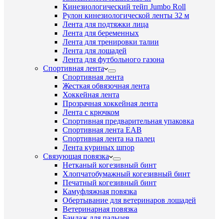
Кинезиологический тейп Jumbo Roll
Рулон кинезиологической ленты 32 м
Лента для подтяжки лица
Лента для беременных
Лента для тренировки талии
Лента для лошадей
Лента для футбольного газона
Спортивная лента
Спортивная лента
Жесткая обвязочная лента
Хоккейная лента
Прозрачная хоккейная лента
Лента с крючком
Спортивная предварительная упаковка
Спортивная лента EAB
Спортивная лента на палец
Лента куриных шпор
Связующая повязка
Нетканый когезивный бинт
Хлопчатобумажный когезивный бинт
Печатный когезивный бинт
Камуфляжная повязка
Обертывание для ветеринаров лошадей
Ветеринарная повязка
Бандаж для пальцев