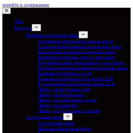
перейти к содержанию
Дом
Продукт
Кинезиологическая лента
Хлопковая кинезиологическая лента
Синтетическая кинезиологическая лента
Нейлоновая кинезиологическая лента
Кинезиологическая лента с рисунком
Предварительно нарезанный рулон ленты
Перфорированная кинезиологическая лента
Кинезиологические патчи
Кинезиологический тейп Jumbo Roll
Рулон кинезиологической ленты 32 м
Лента для подтяжки лица
Лента для беременных
Лента для тренировки талии
Лента для лошадей
Лента для футбольного газона
Спортивная лента
Спортивная лента
Жесткая обвязочная лента