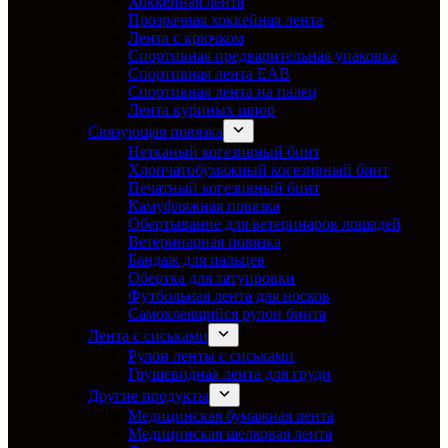
Хоккейная лента
Прозрачная хоккейная лента
Лента с крючком
Спортивная предварительная упаковка
Спортивная лента EAB
Спортивная лента на палец
Лента куриных шпор
Связующая повязка
Нетканый когезивный бинт
Хлопчатобумажный когезивный бинт
Печатный когезивный бинт
Камуфляжная повязка
Обертывание для ветеринаров лошадей
Ветеринарная повязка
Бандаж для пальцев
Обертка для татуировки
Футбольная лента для носков
Самоклеящийся рулон бинта
Лента с сиськами
Рулон ленты с сиськами
Грушевидная лента для груди
Другие продукты
Медицинская бумажная лента
Медицинская шелковая лента