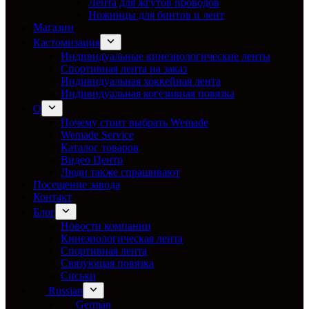
Лента для жгутов проводов
Ножницы для бинтов и лент
Магазин
Кастомизация
Индивидуальные кинезиологические ленты
Спортивная лента на заказ
Индивидуальная хоккейная лента
Индивидуальная когезивная повязка
О
Почему стоит выбрать Wemade
Wemade Service
Каталог товаров
Видео Центр
Люди также спрашивают
Посещение завода
Контакт
Блог
Новости компании
Кинезиологическая лента
Спортивная лента
Связующая повязка
Сиськи
Russian
German