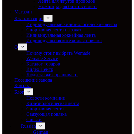
Лента для жгутов проводов
Ножницы для бинтов и лент
Магазин
Кастомизация
Индивидуальные кинезиологические ленты
Спортивная лента на заказ
Индивидуальная хоккейная лента
Индивидуальная когезивная повязка
О
Почему стоит выбрать Wemade
Wemade Service
Каталог товаров
Видео Центр
Люди также спрашивают
Посещение завода
Контакт
Блог
Новости компании
Кинезиологическая лента
Спортивная лента
Связующая повязка
Сиськи
Russian
German