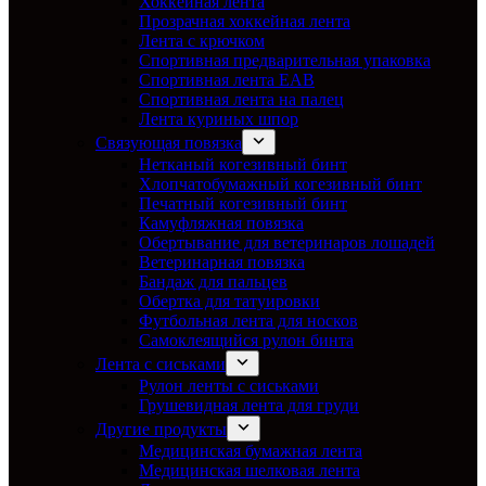
Хоккейная лента
Прозрачная хоккейная лента
Лента с крючком
Спортивная предварительная упаковка
Спортивная лента EAB
Спортивная лента на палец
Лента куриных шпор
Связующая повязка
Нетканый когезивный бинт
Хлопчатобумажный когезивный бинт
Печатный когезивный бинт
Камуфляжная повязка
Обертывание для ветеринаров лошадей
Ветеринарная повязка
Бандаж для пальцев
Обертка для татуировки
Футбольная лента для носков
Самоклеящийся рулон бинта
Лента с сиськами
Рулон ленты с сиськами
Грушевидная лента для груди
Другие продукты
Медицинская бумажная лента
Медицинская шелковая лента