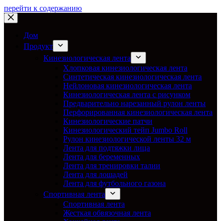
перейти к содержанию
Дом
Продукт
Кинезиологическая лента
Хлопковая кинезиологическая лента
Синтетическая кинезиологическая лента
Нейлоновая кинезиологическая лента
Кинезиологическая лента с рисунком
Предварительно нарезанный рулон ленты
Перфорированная кинезиологическая лента
Кинезиологические патчи
Кинезиологический тейп Jumbo Roll
Рулон кинезиологической ленты 32 м
Лента для подтяжки лица
Лента для беременных
Лента для тренировки талии
Лента для лошадей
Лента для футбольного газона
Спортивная лента
Спортивная лента
Жесткая обвязочная лента