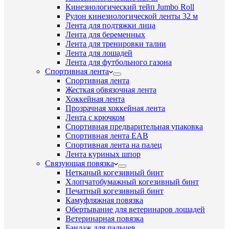
Кинезиологический тейп Jumbo Roll
Рулон кинезиологической ленты 32 м
Лента для подтяжки лица
Лента для беременных
Лента для тренировки талии
Лента для лошадей
Лента для футбольного газона
Спортивная лента
Спортивная лента
Жесткая обвязочная лента
Хоккейная лента
Прозрачная хоккейная лента
Лента с крючком
Спортивная предварительная упаковка
Спортивная лента EAB
Спортивная лента на палец
Лента куриных шпор
Связующая повязка
Нетканый когезивный бинт
Хлопчатобумажный когезивный бинт
Печатный когезивный бинт
Камуфляжная повязка
Обертывание для ветеринаров лошадей
Ветеринарная повязка
Бандаж для пальцев