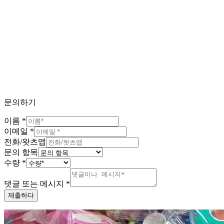
문의하기
이름
*
이메일
*
전화/왓츠앱
문의 항목
수량
*
댓글 또는 메시지
*
제출하다