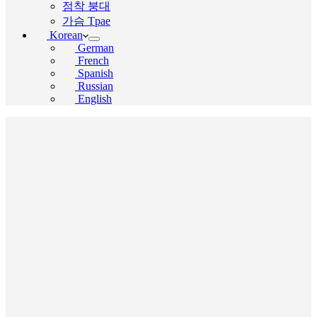
점착 붕대
가슴 Tpae
Korean
German
French
Spanish
Russian
English