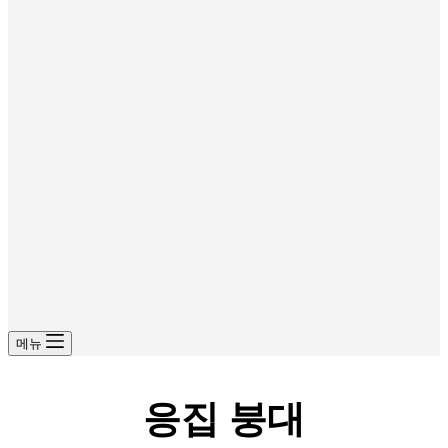
메뉴
응집 붕대