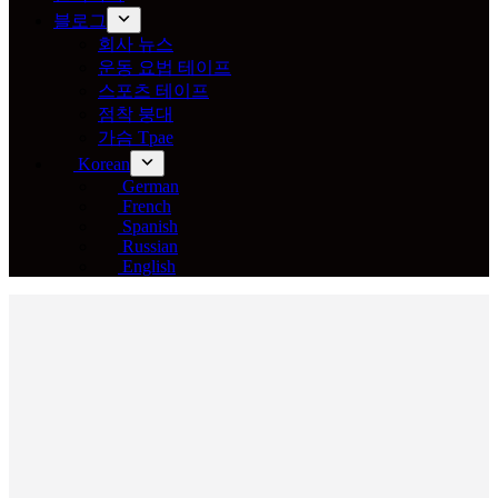
블로그
회사 뉴스
운동 요법 테이프
스포츠 테이프
점착 붕대
가슴 Tpae
Korean
German
French
Spanish
Russian
English