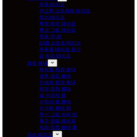
운동 테이프
견고한 스트래핑 테이프
하키 테이프
투명 하키 테이프
후크 그립 테이프
운동 전 랩
EAB 스포츠 테이프
운동용 테이프 핑거
닭 박차 테이프
점착 붕대
부직포 점착 붕대
코튼 응집 붕대
인쇄된 접착 붕대
위장 접착 붕대
말 수의사 랩
수의사 랩 붕대
손가락 붕대 랩
문신 그립 커버 랩
축구 양말 테이프
자체 접착 붕대 롤
가슴 테이프