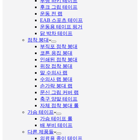
투명 하키 테이프
후크 그립 테이프
운동 전 랩
EAB 스포츠 테이프
운동용 테이프 핑거
닭 박차 테이프
점착 붕대
부직포 점착 붕대
코튼 응집 붕대
인쇄된 접착 붕대
위장 접착 붕대
말 수의사 랩
수의사 랩 붕대
손가락 붕대 랩
문신 그립 커버 랩
축구 양말 테이프
자체 접착 붕대 롤
가슴 테이프
가슴 테이프 롤
배 부비 테이프
다른 제품들
의료용 종이 테이프