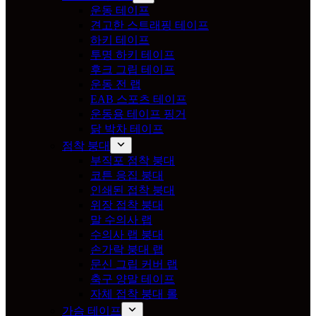
운동 테이프
견고한 스트래핑 테이프
하키 테이프
투명 하키 테이프
후크 그립 테이프
운동 전 랩
EAB 스포츠 테이프
운동용 테이프 핑거
닭 박차 테이프
점착 붕대
부직포 점착 붕대
코튼 응집 붕대
인쇄된 접착 붕대
위장 접착 붕대
말 수의사 랩
수의사 랩 붕대
손가락 붕대 랩
문신 그립 커버 랩
축구 양말 테이프
자체 접착 붕대 롤
가슴 테이프