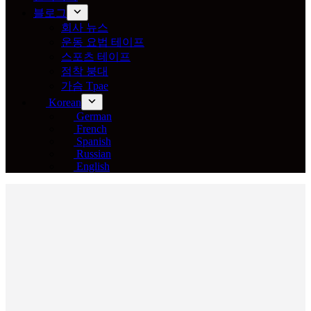
블로그
회사 뉴스
운동 요법 테이프
스포츠 테이프
점착 붕대
가슴 Tpae
Korean
German
French
Spanish
Russian
English