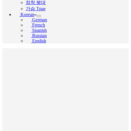
점착 붕대
가슴 Tpae
Korean
German
French
Spanish
Russian
English