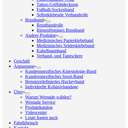
Tattoo-Griffabdeckung
Fußball-Sockenband
Selbstklebende Verbandrolle
Brustband
Brustbandrolle
Birnenförmiges Brustband
Andere Produkte
Medizinisches Papierklebeband
Medizinisches Seidenklebeband
Kabelbaumband
Verband- und Tapeschere
Geschäft
Anpassung
Kundenspezifisches Kinesiologie-Band
Kundenspezifisches Sport-Band
Benutzerdefiniertes Hockeyband
Individuelle Kohäsivbandage
Über
Warum Wemade wählen?
Wemade Service
Produktkatalog
Videocenter
Leute fragen auch
Fabrikbesuch
Kontakt