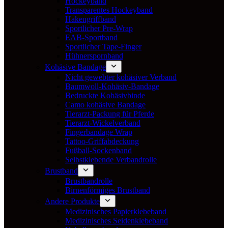
Hockeyband
Transparentes Hockeyband
Hakengriffband
Sportlicher Pre-Wrap
EAB-Sportband
Sportlicher Tape-Finger
Hühnerspornband
Kohäsive Bandage
Nicht gewebter kohäsiver Verband
Baumwoll-Kohäsiv-Bandage
Bedruckte Kohäsivbinde
Camo kohäsive Bandage
Tierarzt-Packung für Pferde
Tierarzt-Wickelverband
Fingerbandage Wrap
Tattoo-Griffabdeckung
Fußball-Sockenband
Selbstklebende Verbandrolle
Brustband
Brustbandrolle
Birnenförmiges Brustband
Andere Produkte
Medizinisches Papierklebeband
Medizinisches Seidenklebeband