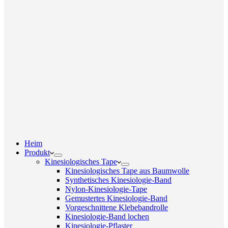
Heim
Produkt
Kinesiologisches Tape
Kinesiologisches Tape aus Baumwolle
Synthetisches Kinesiologie-Band
Nylon-Kinesiologie-Tape
Gemustertes Kinesiologie-Band
Vorgeschnittene Klebebandrolle
Kinesiologie-Band lochen
Kinesiologie-Pflaster