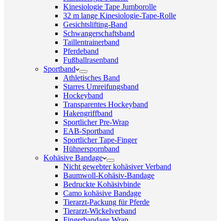
Kinesiologie Tape Jumborolle
32 m lange Kinesiologie-Tape-Rolle
Gesichtslifting-Band
Schwangerschaftsband
Taillentrainerband
Pferdeband
Fußballrasenband
Sportband
Athletisches Band
Starres Umreifungsband
Hockeyband
Transparentes Hockeyband
Hakengriffband
Sportlicher Pre-Wrap
EAB-Sportband
Sportlicher Tape-Finger
Hühnerspornband
Kohäsive Bandage
Nicht gewebter kohäsiver Verband
Baumwoll-Kohäsiv-Bandage
Bedruckte Kohäsivbinde
Camo kohäsive Bandage
Tierarzt-Packung für Pferde
Tierarzt-Wickelverband
Fingerbandage Wrap