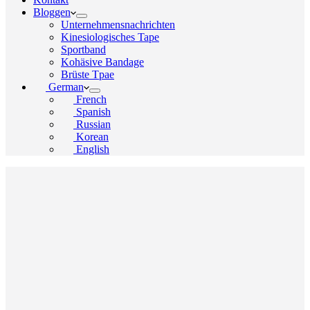
Bloggen
Unternehmensnachrichten
Kinesiologisches Tape
Sportband
Kohäsive Bandage
Brüste Tpae
German
French
Spanish
Russian
Korean
English