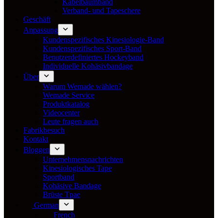
Kabelbaumband
Verband- und Tapeschere
Geschäft
Anpassung
Kundenspezifisches Kinesiologie-Band
Kundenspezifisches Sport-Band
Benutzerdefiniertes Hockeyband
Individuelle Kohäsivbandage
Über
Warum Wemade wählen?
Wemade Service
Produktkatalog
Videocenter
Leute fragen auch
Fabrikbesuch
Kontakt
Bloggen
Unternehmensnachrichten
Kinesiologisches Tape
Sportband
Kohäsive Bandage
Brüste Tpae
German
French