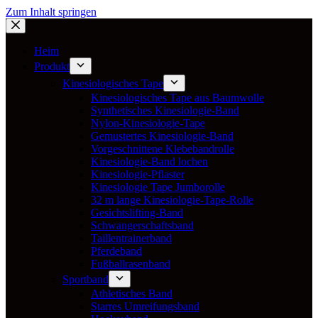
Zum Inhalt springen
Heim
Produkt
Kinesiologisches Tape
Kinesiologisches Tape aus Baumwolle
Synthetisches Kinesiologie-Band
Nylon-Kinesiologie-Tape
Gemustertes Kinesiologie-Band
Vorgeschnittene Klebebandrolle
Kinesiologie-Band lochen
Kinesiologie-Pflaster
Kinesiologie Tape Jumborolle
32 m lange Kinesiologie-Tape-Rolle
Gesichtslifting-Band
Schwangerschaftsband
Taillentrainerband
Pferdeband
Fußballrasenband
Sportband
Athletisches Band
Starres Umreifungsband