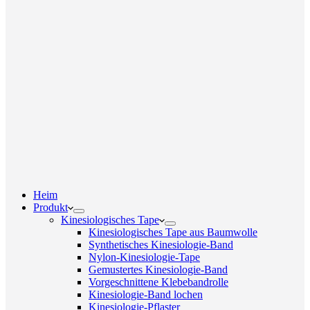
Heim
Produkt
Kinesiologisches Tape
Kinesiologisches Tape aus Baumwolle
Synthetisches Kinesiologie-Band
Nylon-Kinesiologie-Tape
Gemustertes Kinesiologie-Band
Vorgeschnittene Klebebandrolle
Kinesiologie-Band lochen
Kinesiologie-Pflaster