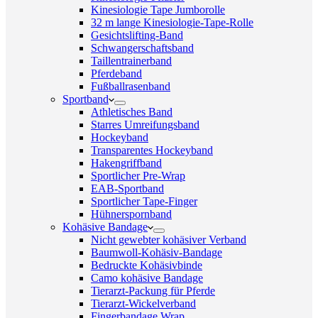
Kinesiologie Tape Jumborolle
32 m lange Kinesiologie-Tape-Rolle
Gesichtslifting-Band
Schwangerschaftsband
Taillentrainerband
Pferdeband
Fußballrasenband
Sportband
Athletisches Band
Starres Umreifungsband
Hockeyband
Transparentes Hockeyband
Hakengriffband
Sportlicher Pre-Wrap
EAB-Sportband
Sportlicher Tape-Finger
Hühnerspornband
Kohäsive Bandage
Nicht gewebter kohäsiver Verband
Baumwoll-Kohäsiv-Bandage
Bedruckte Kohäsivbinde
Camo kohäsive Bandage
Tierarzt-Packung für Pferde
Tierarzt-Wickelverband
Fingerbandage Wrap