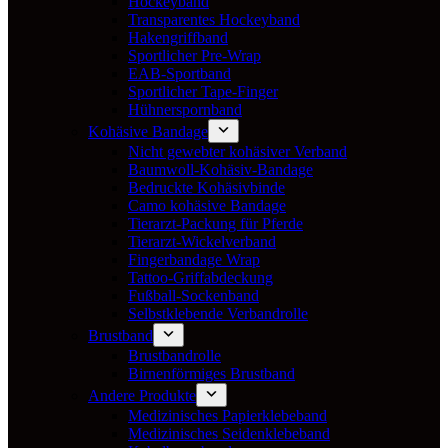
Hockeyband
Transparentes Hockeyband
Hakengriffband
Sportlicher Pre-Wrap
EAB-Sportband
Sportlicher Tape-Finger
Hühnerspornband
Kohäsive Bandage
Nicht gewebter kohäsiver Verband
Baumwoll-Kohäsiv-Bandage
Bedruckte Kohäsivbinde
Camo kohäsive Bandage
Tierarzt-Packung für Pferde
Tierarzt-Wickelverband
Fingerbandage Wrap
Tattoo-Griffabdeckung
Fußball-Sockenband
Selbstklebende Verbandrolle
Brustband
Brustbandrolle
Birnenförmiges Brustband
Andere Produkte
Medizinisches Papierklebeband
Medizinisches Seidenklebeband