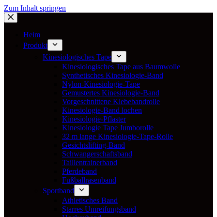
Zum Inhalt springen
Heim
Produkt
Kinesiologisches Tape
Kinesiologisches Tape aus Baumwolle
Synthetisches Kinesiologie-Band
Nylon-Kinesiologie-Tape
Gemustertes Kinesiologie-Band
Vorgeschnittene Klebebandrolle
Kinesiologie-Band lochen
Kinesiologie-Pflaster
Kinesiologie Tape Jumborolle
32 m lange Kinesiologie-Tape-Rolle
Gesichtslifting-Band
Schwangerschaftsband
Taillentrainerband
Pferdeband
Fußballrasenband
Sportband
Athletisches Band
Starres Umreifungsband