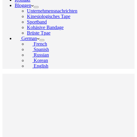
Bloggen
Unternehmensnachrichten
Kinesiologisches Tape
Sportband
Kohäsive Bandage
Brüste Tpae
German
French
Spanish
Russian
Korean
English