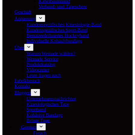
Kabelbaumband
Verband- und Tapeschere
Geschäft
Anpassung
Kundenspezifisches Kinesiologie-Band
Kundenspezifisches Sport-Band
Benutzerdefiniertes Hockeyband
Individuelle Kohäsivbandage
Über
Warum Wemade wählen?
Wemade Service
Produktkatalog
Videocenter
Leute fragen auch
Fabrikbesuch
Kontakt
Bloggen
Unternehmensnachrichten
Kinesiologisches Tape
Sportband
Kohäsive Bandage
Brüste Tpae
German
French