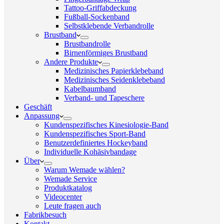
Tattoo-Griffabdeckung
Fußball-Sockenband
Selbstklebende Verbandrolle
Brustband
Brustbandrolle
Birnenförmiges Brustband
Andere Produkte
Medizinisches Papierklebeband
Medizinisches Seidenklebeband
Kabelbaumband
Verband- und Tapeschere
Geschäft
Anpassung
Kundenspezifisches Kinesiologie-Band
Kundenspezifisches Sport-Band
Benutzerdefiniertes Hockeyband
Individuelle Kohäsivbandage
Über
Warum Wemade wählen?
Wemade Service
Produktkatalog
Videocenter
Leute fragen auch
Fabrikbesuch
Kontakt