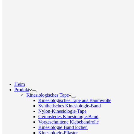
Heim
Produkt
Kinesiologisches Tape
Kinesiologisches Tape aus Baumwolle
Synthetisches Kinesiologie-Band
Nylon-Kinesiologie-Tape
Gemustertes Kinesiologie-Band
Vorgeschnittene Klebebandrolle
Kinesiologie-Band lochen
Kinesiologie-Pflaster