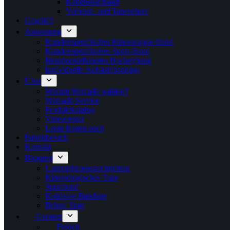
Kabelbaumband
Verband- und Tapeschere
Geschäft
Anpassung
Kundenspezifisches Kinesiologie-Band
Kundenspezifisches Sport-Band
Benutzerdefiniertes Hockeyband
Individuelle Kohäsivbandage
Über
Warum Wemade wählen?
Wemade Service
Produktkatalog
Videocenter
Leute fragen auch
Fabrikbesuch
Kontakt
Bloggen
Unternehmensnachrichten
Kinesiologisches Tape
Sportband
Kohäsive Bandage
Brüste Tpae
German
French