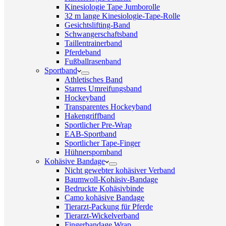
Kinesiologie Tape Jumborolle
32 m lange Kinesiologie-Tape-Rolle
Gesichtslifting-Band
Schwangerschaftsband
Taillentrainerband
Pferdeband
Fußballrasenband
Sportband
Athletisches Band
Starres Umreifungsband
Hockeyband
Transparentes Hockeyband
Hakengriffband
Sportlicher Pre-Wrap
EAB-Sportband
Sportlicher Tape-Finger
Hühnerspornband
Kohäsive Bandage
Nicht gewebter kohäsiver Verband
Baumwoll-Kohäsiv-Bandage
Bedruckte Kohäsivbinde
Camo kohäsive Bandage
Tierarzt-Packung für Pferde
Tierarzt-Wickelverband
Fingerbandage Wrap