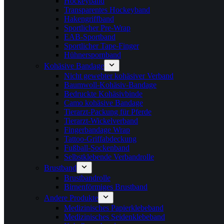
Hockeyband
Transparentes Hockeyband
Hakengriffband
Sportlicher Pre-Wrap
EAB-Sportband
Sportlicher Tape-Finger
Hühnerspornband
Kohäsive Bandage
Nicht gewebter kohäsiver Verband
Baumwoll-Kohäsiv-Bandage
Bedruckte Kohäsivbinde
Camo kohäsive Bandage
Tierarzt-Packung für Pferde
Tierarzt-Wickelverband
Fingerbandage Wrap
Tattoo-Griffabdeckung
Fußball-Sockenband
Selbstklebende Verbandrolle
Brustband
Brustbandrolle
Birnenförmiges Brustband
Andere Produkte
Medizinisches Papierklebeband
Medizinisches Seidenklebeband