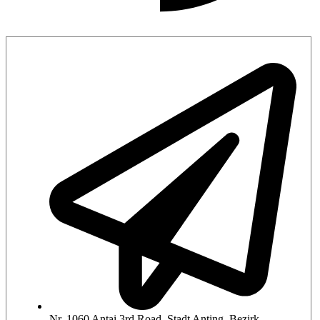
Nr. 1060 Antai 3rd Road, Stadt Anting, Bezirk