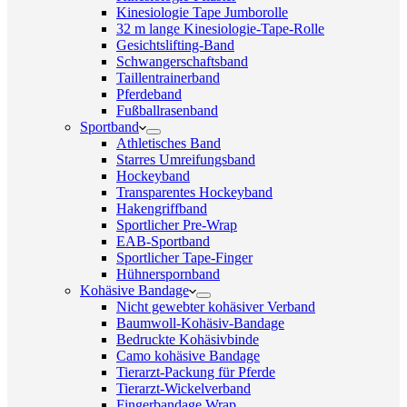
Kinesiologie Tape Jumborolle
32 m lange Kinesiologie-Tape-Rolle
Gesichtslifting-Band
Schwangerschaftsband
Taillentrainerband
Pferdeband
Fußballrasenband
Sportband
Athletisches Band
Starres Umreifungsband
Hockeyband
Transparentes Hockeyband
Hakengriffband
Sportlicher Pre-Wrap
EAB-Sportband
Sportlicher Tape-Finger
Hühnerspornband
Kohäsive Bandage
Nicht gewebter kohäsiver Verband
Baumwoll-Kohäsiv-Bandage
Bedruckte Kohäsivbinde
Camo kohäsive Bandage
Tierarzt-Packung für Pferde
Tierarzt-Wickelverband
Fingerbandage Wrap