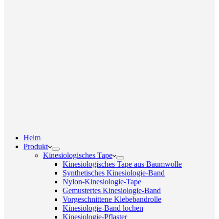
Heim
Produkt
Kinesiologisches Tape
Kinesiologisches Tape aus Baumwolle
Synthetisches Kinesiologie-Band
Nylon-Kinesiologie-Tape
Gemustertes Kinesiologie-Band
Vorgeschnittene Klebebandrolle
Kinesiologie-Band lochen
Kinesiologie-Pflaster