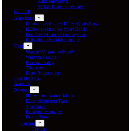
Kabelbaumband
Verband- und Tapeschere
Geschäft
Anpassung
Kundenspezifisches Kinesiologie-Band
Kundenspezifisches Sport-Band
Benutzerdefiniertes Hockeyband
Individuelle Kohäsivbandage
Über
Warum Wemade wählen?
Wemade Service
Produktkatalog
Videocenter
Leute fragen auch
Fabrikbesuch
Kontakt
Bloggen
Unternehmensnachrichten
Kinesiologisches Tape
Sportband
Kohäsive Bandage
Brüste Tpae
German
French