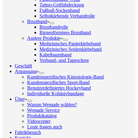
Tattoo-Griffabdeckung
Fußball-Sockenband
Selbstklebende Verbandrolle
Brustband
Brustbandrolle
Birnenförmiges Brustband
Andere Produkte
Medizinisches Papierklebeband
Medizinisches Seidenklebeband
Kabelbaumband
Verband- und Tapeschere
Geschäft
Anpassung
Kundenspezifisches Kinesiologie-Band
Kundenspezifisches Sport-Band
Benutzerdefiniertes Hockeyband
Individuelle Kohäsivbandage
Über
Warum Wemade wählen?
Wemade Service
Produktkatalog
Videocenter
Leute fragen auch
Fabrikbesuch
Kontakt