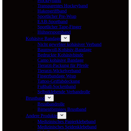
Hockeyband
Transparentes Hockeyband
Hakengriffband
Sportlicher Pre-Wrap
EAB-Sportband
Sportlicher Tape-Finger
Hühnerspornband
Kohäsive Bandage
Nicht gewebter kohäsiver Verband
Baumwoll-Kohäsiv-Bandage
Bedruckte Kohäsivbinde
Camo kohäsive Bandage
Tierarzt-Packung für Pferde
Tierarzt-Wickelverband
Fingerbandage Wrap
Tattoo-Griffabdeckung
Fußball-Sockenband
Selbstklebende Verbandrolle
Brustband
Brustbandrolle
Birnenförmiges Brustband
Andere Produkte
Medizinisches Papierklebeband
Medizinisches Seidenklebeband