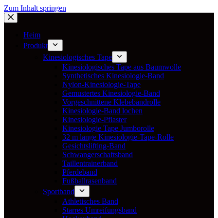
Zum Inhalt springen
Heim
Produkt
Kinesiologisches Tape
Kinesiologisches Tape aus Baumwolle
Synthetisches Kinesiologie-Band
Nylon-Kinesiologie-Tape
Gemustertes Kinesiologie-Band
Vorgeschnittene Klebebandrolle
Kinesiologie-Band lochen
Kinesiologie-Pflaster
Kinesiologie Tape Jumborolle
32 m lange Kinesiologie-Tape-Rolle
Gesichtslifting-Band
Schwangerschaftsband
Taillentrainerband
Pferdeband
Fußballrasenband
Sportband
Athletisches Band
Starres Umreifungsband