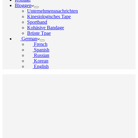
Bloggen
Unternehmensnachrichten
Kinesiologisches Tape
Sportband
Kohäsive Bandage
Brüste Tpae
German
French
Spanish
Russian
Korean
English