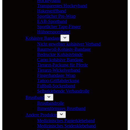
Hockeyband
Transparentes Hockeyband
Hakengriffband
Sportlicher Pre-Wrap
EAB-Sportband
Sportlicher Tape-Finger
Hühnerspornband
Kohäsive Bandage
Nicht gewebter kohäsiver Verband
Baumwoll-Kohäsiv-Bandage
Bedruckte Kohäsivbinde
Camo kohäsive Bandage
Tierarzt-Packung für Pferde
Tierarzt-Wickelverband
Fingerbandage Wrap
Tattoo-Griffabdeckung
Fußball-Sockenband
Selbstklebende Verbandrolle
Brustband
Brustbandrolle
Birnenförmiges Brustband
Andere Produkte
Medizinisches Papierklebeband
Medizinisches Seidenklebeband