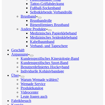
Tattoo-Griffabdeckung
Fußball-Sockenband
Selbstklebende Verbandrolle
Brustband
Brustbandrolle
Birnenförmiges Brustband
Andere Produkte
Medizinisches Papierklebeband
Medizinisches Seidenklebeband
Kabelbaumband
Verband- und Tapeschere
Geschäft
Anpassung
Kundenspezifisches Kinesiologie-Band
Kundenspezifisches Sport-Band
Benutzerdefiniertes Hockeyband
Individuelle Kohäsivbandage
Über
Warum Wemade wählen?
Wemade Service
Produktkatalog
Videocenter
Leute fragen auch
Fabrikbesuch
Kontakt