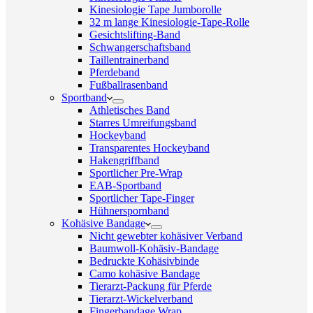
Kinesiologie Tape Jumborolle
32 m lange Kinesiologie-Tape-Rolle
Gesichtslifting-Band
Schwangerschaftsband
Taillentrainerband
Pferdeband
Fußballrasenband
Sportband
Athletisches Band
Starres Umreifungsband
Hockeyband
Transparentes Hockeyband
Hakengriffband
Sportlicher Pre-Wrap
EAB-Sportband
Sportlicher Tape-Finger
Hühnerspornband
Kohäsive Bandage
Nicht gewebter kohäsiver Verband
Baumwoll-Kohäsiv-Bandage
Bedruckte Kohäsivbinde
Camo kohäsive Bandage
Tierarzt-Packung für Pferde
Tierarzt-Wickelverband
Fingerbandage Wrap