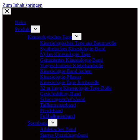
Zum Inhalt springen
Heim
Produkt
Kinesiologisches Tape
Kinesiologisches Tape aus Baumwolle
Synthetisches Kinesiologie-Band
Nylon-Kinesiologie-Tape
Gemustertes Kinesiologie-Band
Vorgeschnittene Klebebandrolle
Kinesiologie-Band lochen
Kinesiologie-Pflaster
Kinesiologie Tape Jumborolle
32 m lange Kinesiologie-Tape-Rolle
Gesichtslifting-Band
Schwangerschaftsband
Taillentrainerband
Pferdeband
Fußballrasenband
Sportband
Athletisches Band
Starres Umreifungsband