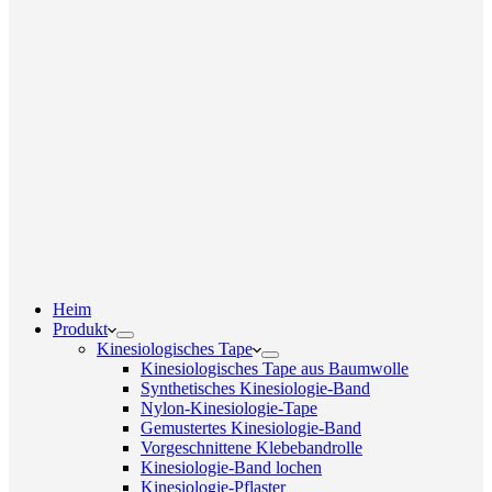
Heim
Produkt
Kinesiologisches Tape
Kinesiologisches Tape aus Baumwolle
Synthetisches Kinesiologie-Band
Nylon-Kinesiologie-Tape
Gemustertes Kinesiologie-Band
Vorgeschnittene Klebebandrolle
Kinesiologie-Band lochen
Kinesiologie-Pflaster