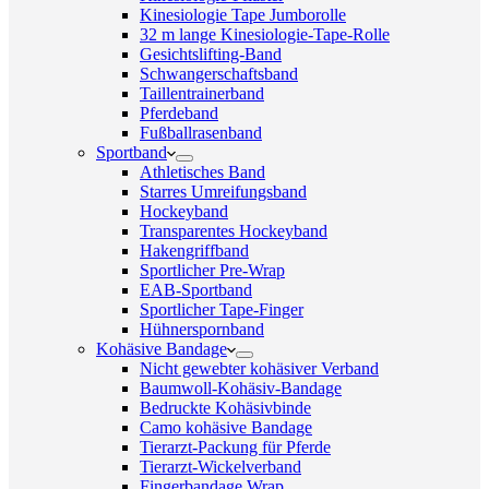
Kinesiologie Tape Jumborolle
32 m lange Kinesiologie-Tape-Rolle
Gesichtslifting-Band
Schwangerschaftsband
Taillentrainerband
Pferdeband
Fußballrasenband
Sportband
Athletisches Band
Starres Umreifungsband
Hockeyband
Transparentes Hockeyband
Hakengriffband
Sportlicher Pre-Wrap
EAB-Sportband
Sportlicher Tape-Finger
Hühnerspornband
Kohäsive Bandage
Nicht gewebter kohäsiver Verband
Baumwoll-Kohäsiv-Bandage
Bedruckte Kohäsivbinde
Camo kohäsive Bandage
Tierarzt-Packung für Pferde
Tierarzt-Wickelverband
Fingerbandage Wrap