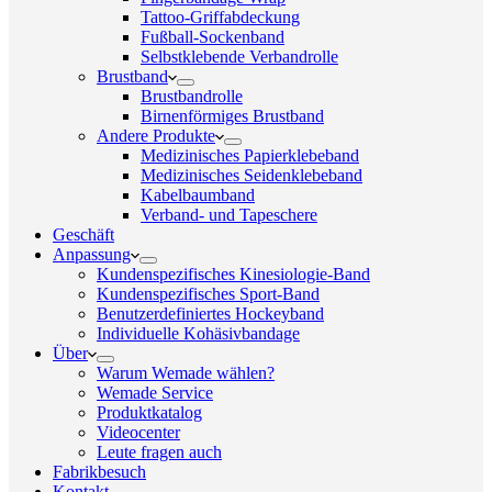
Tattoo-Griffabdeckung
Fußball-Sockenband
Selbstklebende Verbandrolle
Brustband
Brustbandrolle
Birnenförmiges Brustband
Andere Produkte
Medizinisches Papierklebeband
Medizinisches Seidenklebeband
Kabelbaumband
Verband- und Tapeschere
Geschäft
Anpassung
Kundenspezifisches Kinesiologie-Band
Kundenspezifisches Sport-Band
Benutzerdefiniertes Hockeyband
Individuelle Kohäsivbandage
Über
Warum Wemade wählen?
Wemade Service
Produktkatalog
Videocenter
Leute fragen auch
Fabrikbesuch
Kontakt