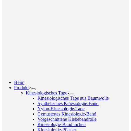
Heim
Produkt
Kinesiologisches Tape
Kinesiologisches Tape aus Baumwolle
Synthetisches Kinesiologie-Band
Nylon-Kinesiologie-Tape
Gemustertes Kinesiologie-Band
Vorgeschnittene Klebebandrolle
Kinesiologie-Band lochen
Kinesiologie-Pflaster