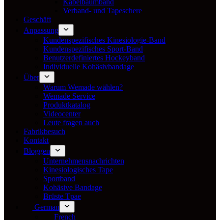
Kabelbaumband
Verband- und Tapeschere
Geschäft
Anpassung
Kundenspezifisches Kinesiologie-Band
Kundenspezifisches Sport-Band
Benutzerdefiniertes Hockeyband
Individuelle Kohäsivbandage
Über
Warum Wemade wählen?
Wemade Service
Produktkatalog
Videocenter
Leute fragen auch
Fabrikbesuch
Kontakt
Bloggen
Unternehmensnachrichten
Kinesiologisches Tape
Sportband
Kohäsive Bandage
Brüste Tpae
German
French