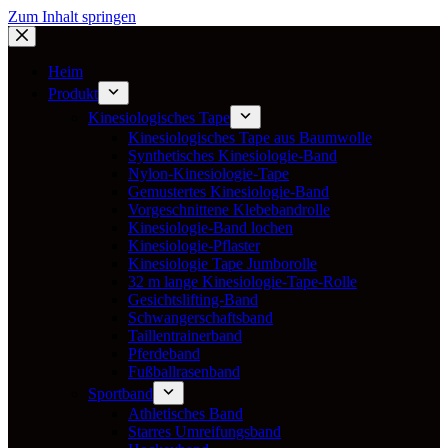
Zum Inhalt springen
Heim
Produkt
Kinesiologisches Tape
Kinesiologisches Tape aus Baumwolle
Synthetisches Kinesiologie-Band
Nylon-Kinesiologie-Tape
Gemustertes Kinesiologie-Band
Vorgeschnittene Klebebandrolle
Kinesiologie-Band lochen
Kinesiologie-Pflaster
Kinesiologie Tape Jumborolle
32 m lange Kinesiologie-Tape-Rolle
Gesichtslifting-Band
Schwangerschaftsband
Taillentrainerband
Pferdeband
Fußballrasenband
Sportband
Athletisches Band
Starres Umreifungsband