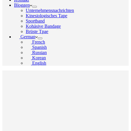
Bloggen
Unternehmensnachrichten
Kinesiologisches Tape
Sportband
Kohäsive Bandage
Brüste Tpae
German
French
Spanish
Russian
Korean
English