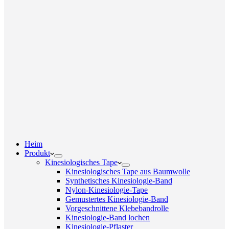
Heim
Produkt
Kinesiologisches Tape
Kinesiologisches Tape aus Baumwolle
Synthetisches Kinesiologie-Band
Nylon-Kinesiologie-Tape
Gemustertes Kinesiologie-Band
Vorgeschnittene Klebebandrolle
Kinesiologie-Band lochen
Kinesiologie-Pflaster