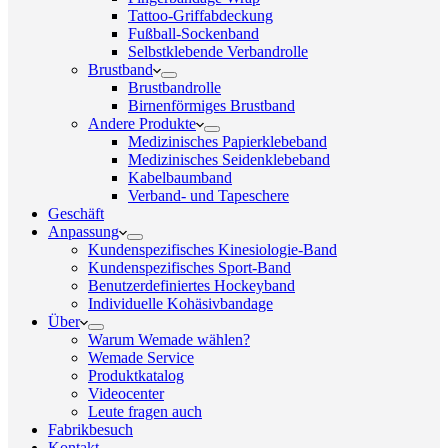
Tattoo-Griffabdeckung
Fußball-Sockenband
Selbstklebende Verbandrolle
Brustband
Brustbandrolle
Birnenförmiges Brustband
Andere Produkte
Medizinisches Papierklebeband
Medizinisches Seidenklebeband
Kabelbaumband
Verband- und Tapeschere
Geschäft
Anpassung
Kundenspezifisches Kinesiologie-Band
Kundenspezifisches Sport-Band
Benutzerdefiniertes Hockeyband
Individuelle Kohäsivbandage
Über
Warum Wemade wählen?
Wemade Service
Produktkatalog
Videocenter
Leute fragen auch
Fabrikbesuch
Kontakt