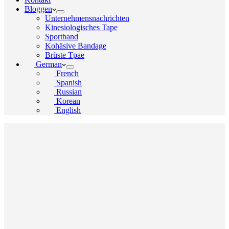
Bloggen
Unternehmensnachrichten
Kinesiologisches Tape
Sportband
Kohäsive Bandage
Brüste Tpae
German
French
Spanish
Russian
Korean
English