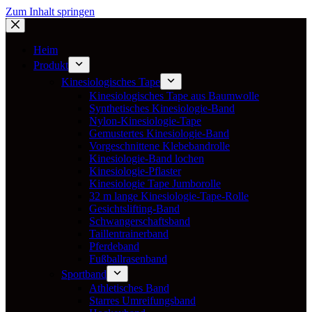
Zum Inhalt springen
Heim
Produkt
Kinesiologisches Tape
Kinesiologisches Tape aus Baumwolle
Synthetisches Kinesiologie-Band
Nylon-Kinesiologie-Tape
Gemustertes Kinesiologie-Band
Vorgeschnittene Klebebandrolle
Kinesiologie-Band lochen
Kinesiologie-Pflaster
Kinesiologie Tape Jumborolle
32 m lange Kinesiologie-Tape-Rolle
Gesichtslifting-Band
Schwangerschaftsband
Taillentrainerband
Pferdeband
Fußballrasenband
Sportband
Athletisches Band
Starres Umreifungsband