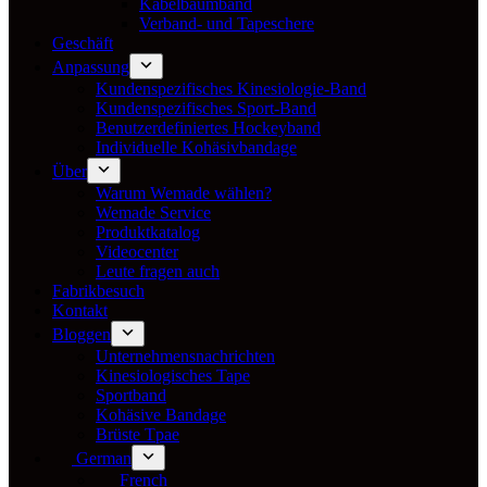
Kabelbaumband
Verband- und Tapeschere
Geschäft
Anpassung
Kundenspezifisches Kinesiologie-Band
Kundenspezifisches Sport-Band
Benutzerdefiniertes Hockeyband
Individuelle Kohäsivbandage
Über
Warum Wemade wählen?
Wemade Service
Produktkatalog
Videocenter
Leute fragen auch
Fabrikbesuch
Kontakt
Bloggen
Unternehmensnachrichten
Kinesiologisches Tape
Sportband
Kohäsive Bandage
Brüste Tpae
German
French