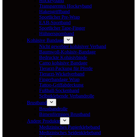
Hockeyband
Transparentes Hockeyband
Hakengriffband
Sportlicher Pre-Wrap
EAB-Sportband
Sportlicher Tape-Finger
Hühnerspornband
Kohäsive Bandage
Nicht gewebter kohäsiver Verband
Baumwoll-Kohäsiv-Bandage
Bedruckte Kohäsivbinde
Camo kohäsive Bandage
Tierarzt-Packung für Pferde
Tierarzt-Wickelverband
Fingerbandage Wrap
Tattoo-Griffabdeckung
Fußball-Sockenband
Selbstklebende Verbandrolle
Brustband
Brustbandrolle
Birnenförmiges Brustband
Andere Produkte
Medizinisches Papierklebeband
Medizinisches Seidenklebeband