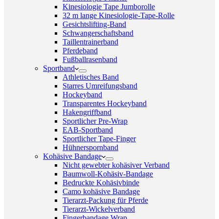
Kinesiologie Tape Jumborolle
32 m lange Kinesiologie-Tape-Rolle
Gesichtslifting-Band
Schwangerschaftsband
Taillentrainerband
Pferdeband
Fußballrasenband
Sportband
Athletisches Band
Starres Umreifungsband
Hockeyband
Transparentes Hockeyband
Hakengriffband
Sportlicher Pre-Wrap
EAB-Sportband
Sportlicher Tape-Finger
Hühnerspornband
Kohäsive Bandage
Nicht gewebter kohäsiver Verband
Baumwoll-Kohäsiv-Bandage
Bedruckte Kohäsivbinde
Camo kohäsive Bandage
Tierarzt-Packung für Pferde
Tierarzt-Wickelverband
Fingerbandage Wrap