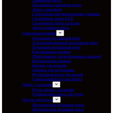
Хоккейная лента
Прозрачная хоккейная лента
Лента с крючком
Спортивная предварительная упаковка
Спортивная лента EAB
Спортивная лента на палец
Лента куриных шпор
Связующая повязка
Нетканый когезивный бинт
Хлопчатобумажный когезивный бинт
Печатный когезивный бинт
Камуфляжная повязка
Обертывание для ветеринаров лошадей
Ветеринарная повязка
Бандаж для пальцев
Обертка для татуировки
Футбольная лента для носков
Самоклеящийся рулон бинта
Лента с сиськами
Рулон ленты с сиськами
Грушевидная лента для груди
Другие продукты
Медицинская бумажная лента
Медицинская шелковая лента