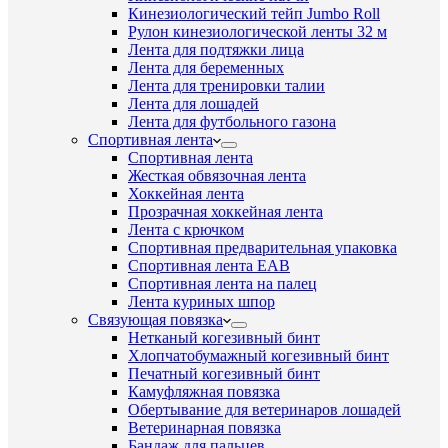
Кинезиологический тейп Jumbo Roll
Рулон кинезиологической ленты 32 м
Лента для подтяжки лица
Лента для беременных
Лента для тренировки талии
Лента для лошадей
Лента для футбольного газона
Спортивная лента
Спортивная лента
Жесткая обвязочная лента
Хоккейная лента
Прозрачная хоккейная лента
Лента с крючком
Спортивная предварительная упаковка
Спортивная лента EAB
Спортивная лента на палец
Лента куриных шпор
Связующая повязка
Нетканый когезивный бинт
Хлопчатобумажный когезивный бинт
Печатный когезивный бинт
Камуфляжная повязка
Обертывание для ветеринаров лошадей
Ветеринарная повязка
Бандаж для пальцев