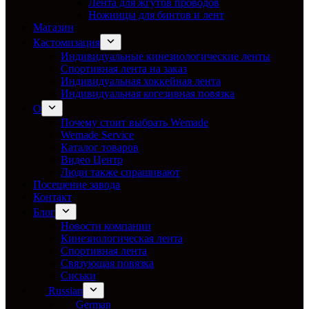
Лента для жгутов проводов
Ножницы для бинтов и лент
Магазин
Кастомизация
Индивидуальные кинезиологические ленты
Спортивная лента на заказ
Индивидуальная хоккейная лента
Индивидуальная когезивная повязка
О
Почему стоит выбрать Wemade
Wemade Service
Каталог товаров
Видео Центр
Люди также спрашивают
Посещение завода
Контакт
Блог
Новости компании
Кинезиологическая лента
Спортивная лента
Связующая повязка
Сиськи
Russian
German