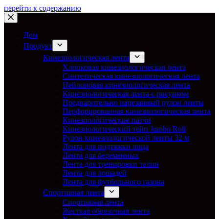
перейти к содержанию
Дом
Продукт
Кинезиологическая лента
Хлопковая кинезиологическая лента
Синтетическая кинезиологическая лента
Нейлоновая кинезиологическая лента
Кинезиологическая лента с рисунком
Предварительно нарезанный рулон ленты
Перфорированная кинезиологическая лента
Кинезиологические патчи
Кинезиологический тейп Jumbo Roll
Рулон кинезиологической ленты 32 м
Лента для подтяжки лица
Лента для беременных
Лента для тренировки талии
Лента для лошадей
Лента для футбольного газона
Спортивная лента
Спортивная лента
Жесткая обвязочная лента