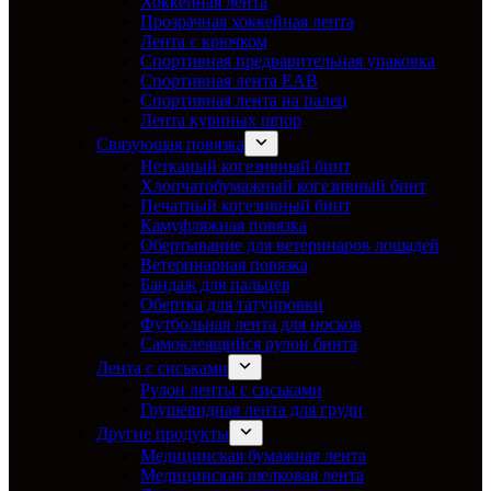
Хоккейная лента
Прозрачная хоккейная лента
Лента с крючком
Спортивная предварительная упаковка
Спортивная лента EAB
Спортивная лента на палец
Лента куриных шпор
Связующая повязка
Нетканый когезивный бинт
Хлопчатобумажный когезивный бинт
Печатный когезивный бинт
Камуфляжная повязка
Обертывание для ветеринаров лошадей
Ветеринарная повязка
Бандаж для пальцев
Обертка для татуировки
Футбольная лента для носков
Самоклеящийся рулон бинта
Лента с сиськами
Рулон ленты с сиськами
Грушевидная лента для груди
Другие продукты
Медицинская бумажная лента
Медицинская шелковая лента