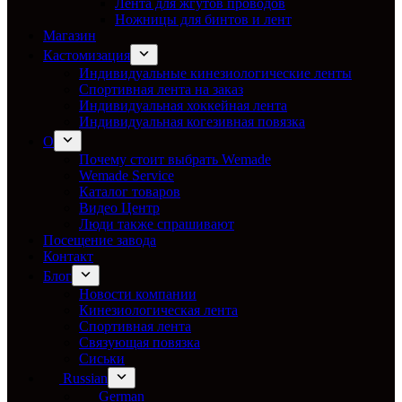
Лента для жгутов проводов
Ножницы для бинтов и лент
Магазин
Кастомизация
Индивидуальные кинезиологические ленты
Спортивная лента на заказ
Индивидуальная хоккейная лента
Индивидуальная когезивная повязка
О
Почему стоит выбрать Wemade
Wemade Service
Каталог товаров
Видео Центр
Люди также спрашивают
Посещение завода
Контакт
Блог
Новости компании
Кинезиологическая лента
Спортивная лента
Связующая повязка
Сиськи
Russian
German