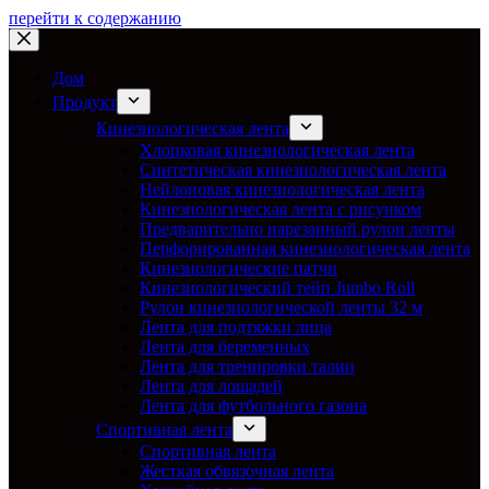
перейти к содержанию
Дом
Продукт
Кинезиологическая лента
Хлопковая кинезиологическая лента
Синтетическая кинезиологическая лента
Нейлоновая кинезиологическая лента
Кинезиологическая лента с рисунком
Предварительно нарезанный рулон ленты
Перфорированная кинезиологическая лента
Кинезиологические патчи
Кинезиологический тейп Jumbo Roll
Рулон кинезиологической ленты 32 м
Лента для подтяжки лица
Лента для беременных
Лента для тренировки талии
Лента для лошадей
Лента для футбольного газона
Спортивная лента
Спортивная лента
Жесткая обвязочная лента