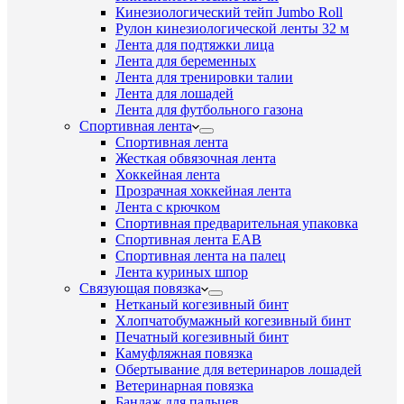
Кинезиологический тейп Jumbo Roll
Рулон кинезиологической ленты 32 м
Лента для подтяжки лица
Лента для беременных
Лента для тренировки талии
Лента для лошадей
Лента для футбольного газона
Спортивная лента
Спортивная лента
Жесткая обвязочная лента
Хоккейная лента
Прозрачная хоккейная лента
Лента с крючком
Спортивная предварительная упаковка
Спортивная лента EAB
Спортивная лента на палец
Лента куриных шпор
Связующая повязка
Нетканый когезивный бинт
Хлопчатобумажный когезивный бинт
Печатный когезивный бинт
Камуфляжная повязка
Обертывание для ветеринаров лошадей
Ветеринарная повязка
Бандаж для пальцев