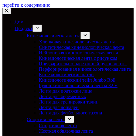
перейти к содержанию
Дом
Продукт
Кинезиологическая лента
Хлопковая кинезиологическая лента
Синтетическая кинезиологическая лента
Нейлоновая кинезиологическая лента
Кинезиологическая лента с рисунком
Предварительно нарезанный рулон ленты
Перфорированная кинезиологическая лента
Кинезиологические патчи
Кинезиологический тейп Jumbo Roll
Рулон кинезиологической ленты 32 м
Лента для подтяжки лица
Лента для беременных
Лента для тренировки талии
Лента для лошадей
Лента для футбольного газона
Спортивная лента
Спортивная лента
Жесткая обвязочная лента