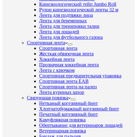
Кинезиологический тейп Jumbo Roll
Рулон кинезиологической ленты 32 м
Лента для подтяжки лица
Лента для беременных
Лента для тренировки талии
Лента для лошадей
Лента для футбольного газона
Спортивная лента
Спортивная лента
Жесткая обвязочная лента
Хоккейная лента
Прозрачная хоккейная лента
Лента с крючком
Спортивная предварительная упаковка
Спортивная лента EAB
Спортивная лента на палец
Лента куриных шпор
Связующая повязка
Нетканый когезивный бинт
Хлопчатобумажный когезивный бинт
Печатный когезивный бинт
Камуфляжная повязка
Обертывание для ветеринаров лошадей
Ветеринарная повязка
Бандаж для пальцев