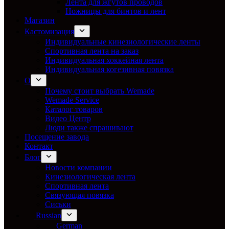
Лента для жгутов проводов
Ножницы для бинтов и лент
Магазин
Кастомизация
Индивидуальные кинезиологические ленты
Спортивная лента на заказ
Индивидуальная хоккейная лента
Индивидуальная когезивная повязка
О
Почему стоит выбрать Wemade
Wemade Service
Каталог товаров
Видео Центр
Люди также спрашивают
Посещение завода
Контакт
Блог
Новости компании
Кинезиологическая лента
Спортивная лента
Связующая повязка
Сиськи
Russian
German