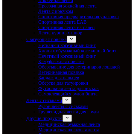
Хоккейная лента
Прозрачная хоккейная лента
Лента с крючком
Спортивная предварительная упаковка
Спортивная лента EAB
Спортивная лента на палец
Лента куриных шпор
Связующая повязка
Нетканый когезивный бинт
Хлопчатобумажный когезивный бинт
Печатный когезивный бинт
Камуфляжная повязка
Обертывание для ветеринаров лошадей
Ветеринарная повязка
Бандаж для пальцев
Обертка для татуировки
Футбольная лента для носков
Самоклеящийся рулон бинта
Лента с сиськами
Рулон ленты с сиськами
Грушевидная лента для груди
Другие продукты
Медицинская бумажная лента
Медицинская шелковая лента