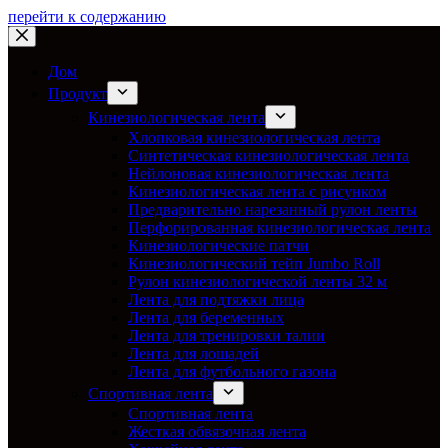
перейти к содержанию
Дом
Продукт
Кинезиологическая лента
Хлопковая кинезиологическая лента
Синтетическая кинезиологическая лента
Нейлоновая кинезиологическая лента
Кинезиологическая лента с рисунком
Предварительно нарезанный рулон ленты
Перфорированная кинезиологическая лента
Кинезиологические патчи
Кинезиологический тейп Jumbo Roll
Рулон кинезиологической ленты 32 м
Лента для подтяжки лица
Лента для беременных
Лента для тренировки талии
Лента для лошадей
Лента для футбольного газона
Спортивная лента
Спортивная лента
Жесткая обвязочная лента