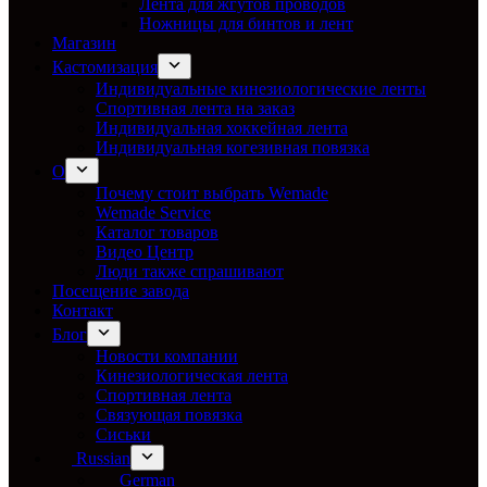
Лента для жгутов проводов
Ножницы для бинтов и лент
Магазин
Кастомизация
Индивидуальные кинезиологические ленты
Спортивная лента на заказ
Индивидуальная хоккейная лента
Индивидуальная когезивная повязка
О
Почему стоит выбрать Wemade
Wemade Service
Каталог товаров
Видео Центр
Люди также спрашивают
Посещение завода
Контакт
Блог
Новости компании
Кинезиологическая лента
Спортивная лента
Связующая повязка
Сиськи
Russian
German