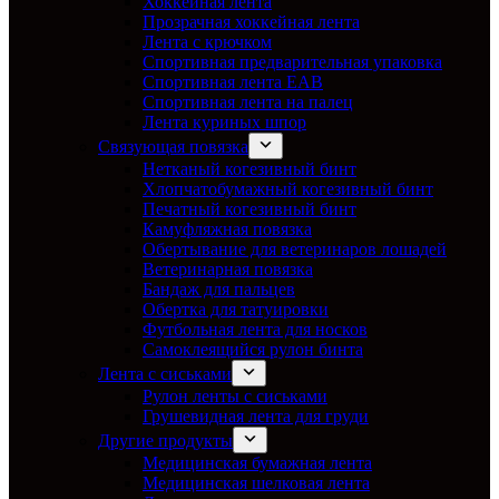
Хоккейная лента
Прозрачная хоккейная лента
Лента с крючком
Спортивная предварительная упаковка
Спортивная лента EAB
Спортивная лента на палец
Лента куриных шпор
Связующая повязка
Нетканый когезивный бинт
Хлопчатобумажный когезивный бинт
Печатный когезивный бинт
Камуфляжная повязка
Обертывание для ветеринаров лошадей
Ветеринарная повязка
Бандаж для пальцев
Обертка для татуировки
Футбольная лента для носков
Самоклеящийся рулон бинта
Лента с сиськами
Рулон ленты с сиськами
Грушевидная лента для груди
Другие продукты
Медицинская бумажная лента
Медицинская шелковая лента