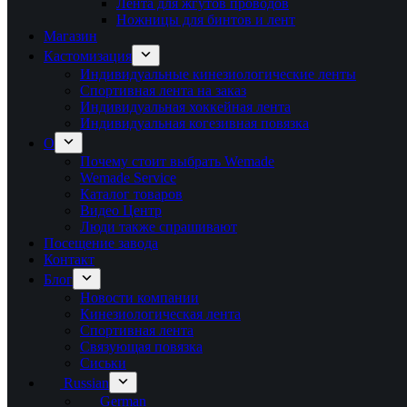
Лента для жгутов проводов
Ножницы для бинтов и лент
Магазин
Кастомизация
Индивидуальные кинезиологические ленты
Спортивная лента на заказ
Индивидуальная хоккейная лента
Индивидуальная когезивная повязка
О
Почему стоит выбрать Wemade
Wemade Service
Каталог товаров
Видео Центр
Люди также спрашивают
Посещение завода
Контакт
Блог
Новости компании
Кинезиологическая лента
Спортивная лента
Связующая повязка
Сиськи
Russian
German