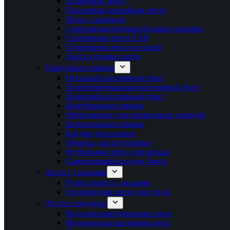
Хоккейная лента
Прозрачная хоккейная лента
Лента с крючком
Спортивная предварительная упаковка
Спортивная лента EAB
Спортивная лента на палец
Лента куриных шпор
Связующая повязка
Нетканый когезивный бинт
Хлопчатобумажный когезивный бинт
Печатный когезивный бинт
Камуфляжная повязка
Обертывание для ветеринаров лошадей
Ветеринарная повязка
Бандаж для пальцев
Обертка для татуировки
Футбольная лента для носков
Самоклеящийся рулон бинта
Лента с сиськами
Рулон ленты с сиськами
Грушевидная лента для груди
Другие продукты
Медицинская бумажная лента
Медицинская шелковая лента