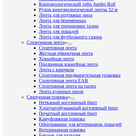
Кинезиологический тейп Jumbo Roll
Рулон кинезиологической ленты 32 м
Лента для подтяжки лица
Лента для беременных
Лента для тренировки талии
Лента для лошадей
Лента для футбольного газона
Спортивная лента
Спортивная лента
Жесткая обвязочная лента
Хоккейная лента
Прозрачная хоккейная лента
Лента с крючком
Спортивная предварительная упаковка
Спортивная лента EAB
Спортивная лента на палец
Лента куриных шпор
Связующая повязка
Нетканый когезивный бинт
Хлопчатобумажный когезивный бинт
Печатный когезивный бинт
Камуфляжная повязка
Обертывание для ветеринаров лошадей
Ветеринарная повязка
Бандаж для пальцев