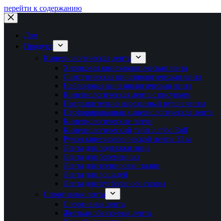
перейти к содержанию
Дом
Продукт
Кинезиологическая лента
Хлопковая кинезиологическая лента
Синтетическая кинезиологическая лента
Нейлоновая кинезиологическая лента
Кинезиологическая лента с рисунком
Предварительно нарезанный рулон ленты
Перфорированная кинезиологическая лента
Кинезиологические патчи
Кинезиологический тейп Jumbo Roll
Рулон кинезиологической ленты 32 м
Лента для подтяжки лица
Лента для беременных
Лента для тренировки талии
Лента для лошадей
Лента для футбольного газона
Спортивная лента
Спортивная лента
Жесткая обвязочная лента