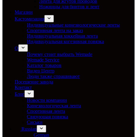
Лента для жгутов проводов
Ножницы для бинтов и лент
Магазин
Кастомизация
Индивидуальные кинезиологические ленты
Спортивная лента на заказ
Индивидуальная хоккейная лента
Индивидуальная когезивная повязка
О
Почему стоит выбрать Wemade
Wemade Service
Каталог товаров
Видео Центр
Люди также спрашивают
Посещение завода
Контакт
Блог
Новости компании
Кинезиологическая лента
Спортивная лента
Связующая повязка
Сиськи
Russian
German