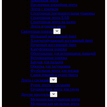
Хоккейная лента
Прозрачная хоккейная лента
Лента с крючком
Спортивная предварительная упаковка
Спортивная лента EAB
Спортивная лента на палец
Лента куриных шпор
Связующая повязка
Нетканый когезивный бинт
Хлопчатобумажный когезивный бинт
Печатный когезивный бинт
Камуфляжная повязка
Обертывание для ветеринаров лошадей
Ветеринарная повязка
Бандаж для пальцев
Обертка для татуировки
Футбольная лента для носков
Самоклеящийся рулон бинта
Лента с сиськами
Рулон ленты с сиськами
Грушевидная лента для груди
Другие продукты
Медицинская бумажная лента
Медицинская шелковая лента