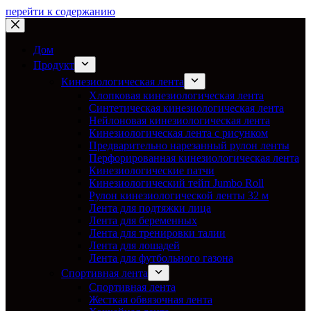
перейти к содержанию
Дом
Продукт
Кинезиологическая лента
Хлопковая кинезиологическая лента
Синтетическая кинезиологическая лента
Нейлоновая кинезиологическая лента
Кинезиологическая лента с рисунком
Предварительно нарезанный рулон ленты
Перфорированная кинезиологическая лента
Кинезиологические патчи
Кинезиологический тейп Jumbo Roll
Рулон кинезиологической ленты 32 м
Лента для подтяжки лица
Лента для беременных
Лента для тренировки талии
Лента для лошадей
Лента для футбольного газона
Спортивная лента
Спортивная лента
Жесткая обвязочная лента