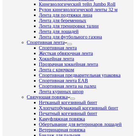
Кинезиологический тейп Jumbo Roll
Рулон кинезиологической ленты 32 м
Лента для подтяжки лица
Лента для беременных
Лента для тренировки талии
Лента для лошадей
Лента для футбольного газона
Спортивная лента
Спортивная лента
Жесткая обвязочная лента
Хоккейная лента
Прозрачная хоккейная лента
Лента с крючком
Спортивная предварительная упаковка
Спортивная лента EAB
Спортивная лента на палец
Лента куриных шпор
Связующая повязка
Нетканый когезивный бинт
Хлопчатобумажный когезивный бинт
Печатный когезивный бинт
Камуфляжная повязка
Обертывание для ветеринаров лошадей
Ветеринарная повязка
Бандаж для пальцев