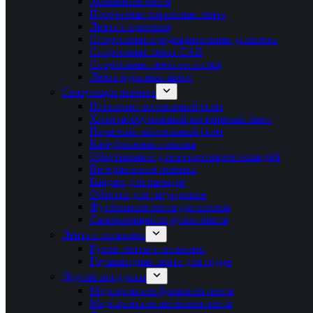
Хоккейная лента
Прозрачная хоккейная лента
Лента с крючком
Спортивная предварительная упаковка
Спортивная лента EAB
Спортивная лента на палец
Лента куриных шпор
Связующая повязка
Нетканый когезивный бинт
Хлопчатобумажный когезивный бинт
Печатный когезивный бинт
Камуфляжная повязка
Обертывание для ветеринаров лошадей
Ветеринарная повязка
Бандаж для пальцев
Обертка для татуировки
Футбольная лента для носков
Самоклеящийся рулон бинта
Лента с сиськами
Рулон ленты с сиськами
Грушевидная лента для груди
Другие продукты
Медицинская бумажная лента
Медицинская шелковая лента