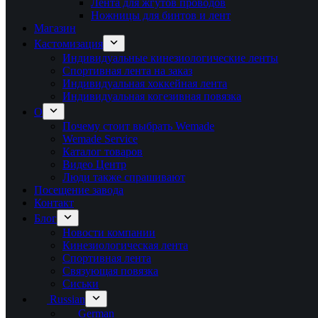
Лента для жгутов проводов
Ножницы для бинтов и лент
Магазин
Кастомизация
Индивидуальные кинезиологические ленты
Спортивная лента на заказ
Индивидуальная хоккейная лента
Индивидуальная когезивная повязка
О
Почему стоит выбрать Wemade
Wemade Service
Каталог товаров
Видео Центр
Люди также спрашивают
Посещение завода
Контакт
Блог
Новости компании
Кинезиологическая лента
Спортивная лента
Связующая повязка
Сиськи
Russian
German