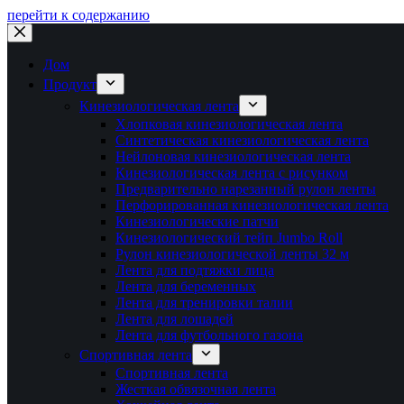
перейти к содержанию
Дом
Продукт
Кинезиологическая лента
Хлопковая кинезиологическая лента
Синтетическая кинезиологическая лента
Нейлоновая кинезиологическая лента
Кинезиологическая лента с рисунком
Предварительно нарезанный рулон ленты
Перфорированная кинезиологическая лента
Кинезиологические патчи
Кинезиологический тейп Jumbo Roll
Рулон кинезиологической ленты 32 м
Лента для подтяжки лица
Лента для беременных
Лента для тренировки талии
Лента для лошадей
Лента для футбольного газона
Спортивная лента
Спортивная лента
Жесткая обвязочная лента