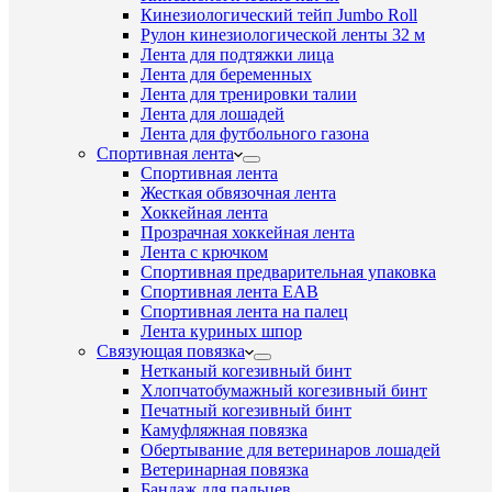
Кинезиологический тейп Jumbo Roll
Рулон кинезиологической ленты 32 м
Лента для подтяжки лица
Лента для беременных
Лента для тренировки талии
Лента для лошадей
Лента для футбольного газона
Спортивная лента
Спортивная лента
Жесткая обвязочная лента
Хоккейная лента
Прозрачная хоккейная лента
Лента с крючком
Спортивная предварительная упаковка
Спортивная лента EAB
Спортивная лента на палец
Лента куриных шпор
Связующая повязка
Нетканый когезивный бинт
Хлопчатобумажный когезивный бинт
Печатный когезивный бинт
Камуфляжная повязка
Обертывание для ветеринаров лошадей
Ветеринарная повязка
Бандаж для пальцев