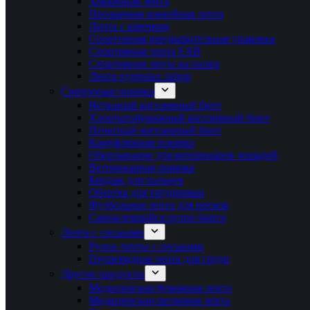
Хоккейная лента
Прозрачная хоккейная лента
Лента с крючком
Спортивная предварительная упаковка
Спортивная лента EAB
Спортивная лента на палец
Лента куриных шпор
Связующая повязка
Нетканый когезивный бинт
Хлопчатобумажный когезивный бинт
Печатный когезивный бинт
Камуфляжная повязка
Обертывание для ветеринаров лошадей
Ветеринарная повязка
Бандаж для пальцев
Обертка для татуировки
Футбольная лента для носков
Самоклеящийся рулон бинта
Лента с сиськами
Рулон ленты с сиськами
Грушевидная лента для груди
Другие продукты
Медицинская бумажная лента
Медицинская шелковая лента