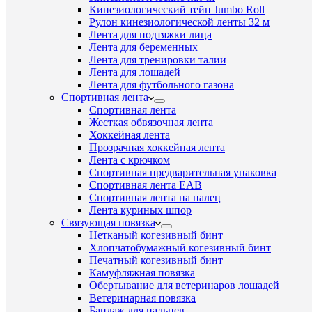
Кинезиологический тейп Jumbo Roll
Рулон кинезиологической ленты 32 м
Лента для подтяжки лица
Лента для беременных
Лента для тренировки талии
Лента для лошадей
Лента для футбольного газона
Спортивная лента
Спортивная лента
Жесткая обвязочная лента
Хоккейная лента
Прозрачная хоккейная лента
Лента с крючком
Спортивная предварительная упаковка
Спортивная лента EAB
Спортивная лента на палец
Лента куриных шпор
Связующая повязка
Нетканый когезивный бинт
Хлопчатобумажный когезивный бинт
Печатный когезивный бинт
Камуфляжная повязка
Обертывание для ветеринаров лошадей
Ветеринарная повязка
Бандаж для пальцев