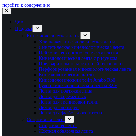
перейти к содержанию
Дом
Продукт
Кинезиологическая лента
Хлопковая кинезиологическая лента
Синтетическая кинезиологическая лента
Нейлоновая кинезиологическая лента
Кинезиологическая лента с рисунком
Предварительно нарезанный рулон ленты
Перфорированная кинезиологическая лента
Кинезиологические патчи
Кинезиологический тейп Jumbo Roll
Рулон кинезиологической ленты 32 м
Лента для подтяжки лица
Лента для беременных
Лента для тренировки талии
Лента для лошадей
Лента для футбольного газона
Спортивная лента
Спортивная лента
Жесткая обвязочная лента