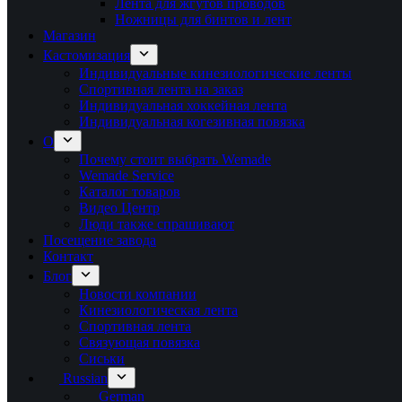
Лента для жгутов проводов
Ножницы для бинтов и лент
Магазин
Кастомизация
Индивидуальные кинезиологические ленты
Спортивная лента на заказ
Индивидуальная хоккейная лента
Индивидуальная когезивная повязка
О
Почему стоит выбрать Wemade
Wemade Service
Каталог товаров
Видео Центр
Люди также спрашивают
Посещение завода
Контакт
Блог
Новости компании
Кинезиологическая лента
Спортивная лента
Связующая повязка
Сиськи
Russian
German