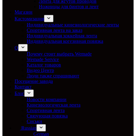
Лента для жгутов проводов
Ножницы для бинтов и лент
Магазин
Кастомизация
Индивидуальные кинезиологические ленты
Спортивная лента на заказ
Индивидуальная хоккейная лента
Индивидуальная когезивная повязка
О
Почему стоит выбрать Wemade
Wemade Service
Каталог товаров
Видео Центр
Люди также спрашивают
Посещение завода
Контакт
Блог
Новости компании
Кинезиологическая лента
Спортивная лента
Связующая повязка
Сиськи
Russian
German