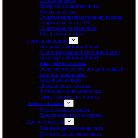
Хоккейная лента
Прозрачная хоккейная лента
Лента с крючком
Спортивная предварительная упаковка
Спортивная лента EAB
Спортивная лента на палец
Лента куриных шпор
Связующая повязка
Нетканый когезивный бинт
Хлопчатобумажный когезивный бинт
Печатный когезивный бинт
Камуфляжная повязка
Обертывание для ветеринаров лошадей
Ветеринарная повязка
Бандаж для пальцев
Обертка для татуировки
Футбольная лента для носков
Самоклеящийся рулон бинта
Лента с сиськами
Рулон ленты с сиськами
Грушевидная лента для груди
Другие продукты
Медицинская бумажная лента
Медицинская шелковая лента