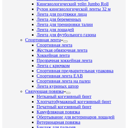
Кинезиологический тейп Jumbo Roll
Рулон кинезиологической ленты 32 м
Лента для подтяжки лица
Лента для беременных
Лента для тренировки талии
Лента для лошадей
Лента для футбольного газона
Спортивная лента
Спортивная лента
Жесткая обвязочная лента
Хоккейная лента
Прозрачная хоккейная лента
Лента с крючком
Спортивная предварительная упаковка
Спортивная лента EAB
Спортивная лента на палец
Лента куриных шпор
Связующая повязка
Нетканый когезивный бинт
Хлопчатобумажный когезивный бинт
Печатный когезивный бинт
Камуфляжная повязка
Обертывание для ветеринаров лошадей
Ветеринарная повязка
Бандаж для пальцев