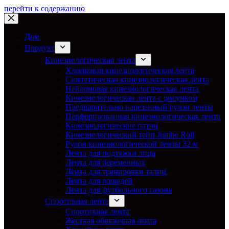
перейти к содержанию
Дом
Продукт
Кинезиологическая лента
Хлопковая кинезиологическая лента
Синтетическая кинезиологическая лента
Нейлоновая кинезиологическая лента
Кинезиологическая лента с рисунком
Предварительно нарезанный рулон ленты
Перфорированная кинезиологическая лента
Кинезиологические патчи
Кинезиологический тейп Jumbo Roll
Рулон кинезиологической ленты 32 м
Лента для подтяжки лица
Лента для беременных
Лента для тренировки талии
Лента для лошадей
Лента для футбольного газона
Спортивная лента
Спортивная лента
Жесткая обвязочная лента