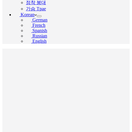
점착 붕대
가슴 Tpae
Korean
German
French
Spanish
Russian
English