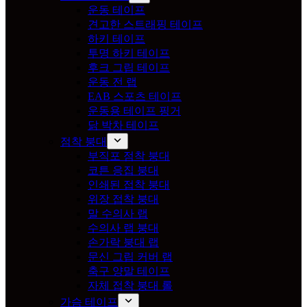
운동 테이프
견고한 스트래핑 테이프
하키 테이프
투명 하키 테이프
후크 그립 테이프
운동 전 랩
EAB 스포츠 테이프
운동용 테이프 핑거
닭 박차 테이프
점착 붕대
부직포 점착 붕대
코튼 응집 붕대
인쇄된 접착 붕대
위장 접착 붕대
말 수의사 랩
수의사 랩 붕대
손가락 붕대 랩
문신 그립 커버 랩
축구 양말 테이프
자체 접착 붕대 롤
가슴 테이프