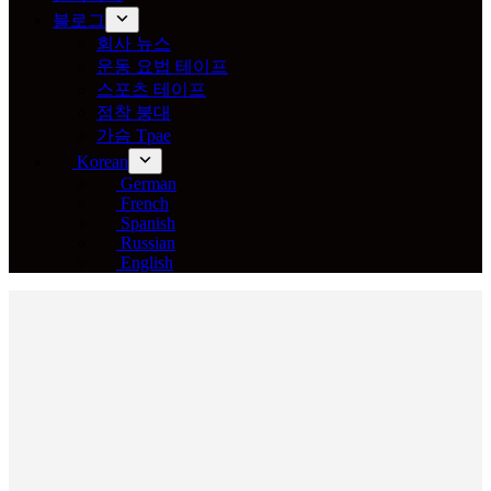
블로그
회사 뉴스
운동 요법 테이프
스포츠 테이프
점착 붕대
가슴 Tpae
Korean
German
French
Spanish
Russian
English