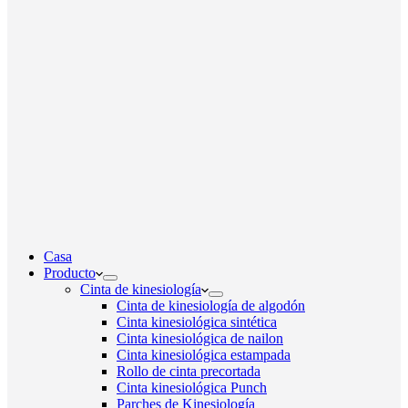
Casa
Producto
Cinta de kinesiología
Cinta de kinesiología de algodón
Cinta kinesiológica sintética
Cinta kinesiológica de nailon
Cinta kinesiológica estampada
Rollo de cinta precortada
Cinta kinesiológica Punch
Parches de Kinesiología