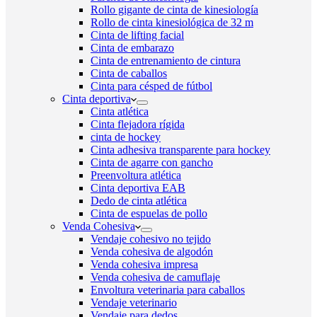
Rollo gigante de cinta de kinesiología
Rollo de cinta kinesiológica de 32 m
Cinta de lifting facial
Cinta de embarazo
Cinta de entrenamiento de cintura
Cinta de caballos
Cinta para césped de fútbol
Cinta deportiva
Cinta atlética
Cinta flejadora rígida
cinta de hockey
Cinta adhesiva transparente para hockey
Cinta de agarre con gancho
Preenvoltura atlética
Cinta deportiva EAB
Dedo de cinta atlética
Cinta de espuelas de pollo
Venda Cohesiva
Vendaje cohesivo no tejido
Venda cohesiva de algodón
Venda cohesiva impresa
Venda cohesiva de camuflaje
Envoltura veterinaria para caballos
Vendaje veterinario
Vendaje para dedos